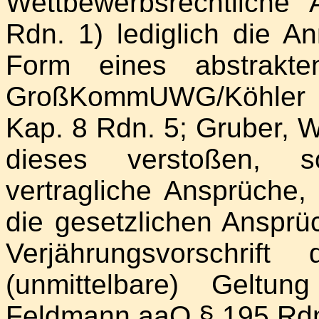
Wettbewerbsrechtliche 
Rdn. 1) lediglich die A
Form eines abstrakte
GroßKommUWG/Köhler a
Kap. 8 Rdn. 5; Gruber, 
dieses verstoßen, s
vertragliche Ansprüche,
die gesetzlichen Ansp
Verjährungsvorschr
(unmittelbare) Geltu
Feldmann aaO § 195 Rdn