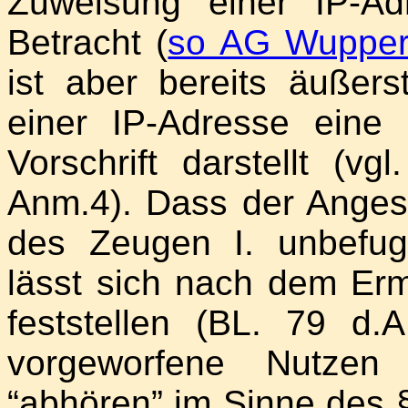
Zuweisung einer IP-A
Betracht (
so AG Wupper
ist aber bereits äußers
einer IP-Adresse eine 
Vorschrift darstellt (v
Anm.4). Dass der Anges
des Zeugen I. unbefu
lässt sich nach dem Erm
feststellen (BL. 79 d.A
vorgeworfene Nutzen 
“abhören” im Sinne des 