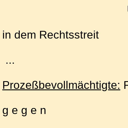
in dem Rechtsstreit
...
Prozeßbevollmächtigte:
R
g e g e n