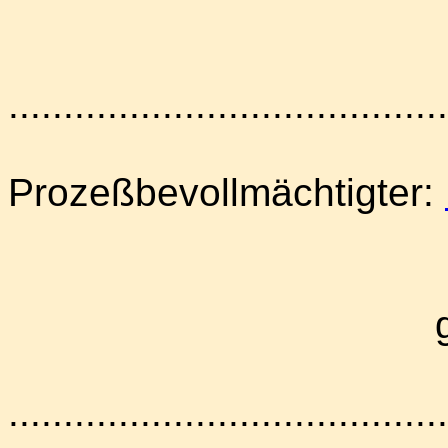
........................................
Prozeßbevollmächtigter:
........................................