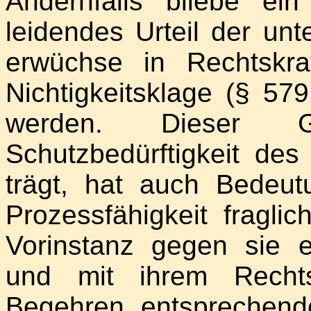
Andernfalls bliebe ei
leidendes Urteil der unt
erwüchse in Rechtskr
Nichtigkeitsklage (§ 57
werden. Dieser G
Schutzbedürftigkeit de
trägt, hat auch Bedeut
Prozessfähigkeit fragli
Vorinstanz gegen sie 
und mit ihrem Rechts
Begehren entsprechende