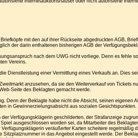
torisierte Internetauktionshäuser oder nicht autorisierte Intern
00 Briefköpfe mit den auf ihrer Rückseite abgedruckten AGB, Bri
züglich der darin enthaltenen bisherigen AGB der Verfügungsbek
assungsanspruch nach dem UWG nicht vorliege. Denn es fehle 
ten Vereins.
die Dienstleistung einer Vermittlung eines Verkaufs an. Dies se
 Zweitmarkt anzusehen, da sie den Weiterverkauf von Tickets 
 Web-Seite des Beklagten gemacht werde.
g. Denn der Beklagte habe nicht die Absicht, seinen eigenen A
ten in Gewinnerzielungsabsicht aus sozialen Gesichtspunkten.
n der Verfügungsklägerin geschilderten, der Strafanzeige zugr
piel ausgeschlossen worden sei, da Mitarbeiter des Beklagten f
r Verfügungsklägerin veräußerter Karten scheitere regelmäßig da
t die Sitzplatznummer in das Angebot eingestellt werde. Der Be