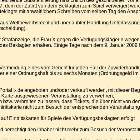
eichende Substantiierung hinsichtlich des geschilderten Vorfalls
, dem der Zutritt von dem Beklagten zum Spiel verweigert wurd
Beklagte mit anwaltlichem Schreiben vom selben Tag den Anspr
aus Wettbewerbsrecht und unerlaubter Handlung Unterlassungsa
tscheidung).
r Strafanzeige, die Frau X gegen die Verfügungsklägerin wegen B
s Beklagten erhalten. Einige Tage nach dem 9. Januar 2009 hät
Vermeidung eines vom Gericht für jeden Fall der Zuwiderhandl
der einer Ordnungshaft bis zu sechs Monaten (Ordnungsgeld im 
s Portal t-.de angeboten und/oder verkauft werden, mit dieser 
der Karte ausgewiesenen Veranstaltung zu verwehren;
bzw. verbreiten zu lassen, dass Tickets, die über nicht von de
ntrittskarte nicht zum Besuch der entsprechenden Veranstaltung
f Eintrittskarten für Spiele des Verfügungsbeklagten erfolgt
und berechtigt den Inhaber nicht mehr zum Besuch der Veranstalt