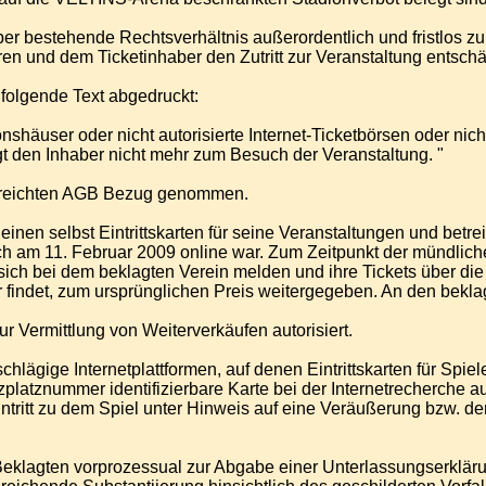
r bestehende Rechtsverhältnis außerordentlich und fristlos zu 
erren und dem Ticketinhaber den Zutritt zur Veranstaltung entsc
r folgende Text abgedruckt:
onshäuser oder nicht autorisierte Internet-Ticketbörsen oder nich
igt den Inhaber nicht mehr zum Besuch der Veranstaltung. "
e gereichten AGB Bezug genommen.
inen selbst Eintrittskarten für seine Veranstaltungen und betr
 noch am 11. Februar 2009 online war. Zum Zeitpunkt der mündlic
sich bei dem beklagten Verein melden und ihre Tickets über di
indet, zum ursprünglichen Preis weitergegeben. An den beklag
r Vermittlung von Weiterverkäufen autorisiert.
chlägige Internetplattformen, auf denen Eintrittskarten für Spi
platznummer identifizierbare Karte bei der Internetrecherche a
tritt zu dem Spiel unter Hinweis auf eine Veräußerung bzw. den
 Beklagten vorprozessual zur Abgabe einer Unterlassungserkläru