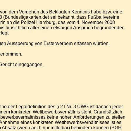
r von dem Vorgehen des Beklagten Kenntnis habe bzw. eine
8 (Bundesligakarten.de) sei bekannt, dass Fußballvereine
erin an die Polizei Hamburg, das vom 4. November 2008
tnis hinsichtlich aller einen etwaigen Anspruch begründenden
legt.
ssigen Aussperrung von Ersterwerbern erfassen würden.
g genommen.
 Gericht eingegangen.
nne der Legaldefinition des § 2 I Nr. 3 UWG ist danach jeder
inem konkreten Wettbewerbsverhältnis steht. Grundsätzlich
ttbewerbsverhältnisses keine hohen Anforderungen zu stellen
 Annahme eines konkreten Wettbewerbsverhältnisses ist es
 Absatz (wenn auch nur mittelbar) behindern können (BGH