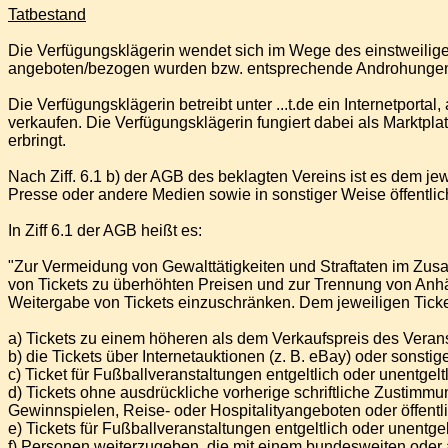
Tatbestand
Die Verfügungsklägerin wendet sich im Wege des einstweiligen 
angeboten/bezogen wurden bzw. entsprechende Androhungen d
Die Verfügungsklägerin betreibt unter ...t.de ein Internetportal
verkaufen. Die Verfügungsklägerin fungiert dabei als Marktpla
erbringt.
Nach Ziff. 6.1 b) der AGB des beklagten Vereins ist es dem jew
Presse oder andere Medien sowie in sonstiger Weise öffentlic
In Ziff 6.1 der AGB heißt es:
"Zur Vermeidung von Gewalttätigkeiten und Straftaten im Zu
von Tickets zu überhöhten Preisen und zur Trennung von Anhän
Weitergabe von Tickets einzuschränken. Dem jeweiligen Ticketi
a) Tickets zu einem höheren als dem Verkaufspreis des Verans
b) die Tickets über Internetauktionen (z. B. eBay) oder sonst
c) Ticket für Fußballveranstaltungen entgeltlich oder unentge
d) Tickets ohne ausdrückliche vorherige schriftliche Zustim
Gewinnspielen, Reise- oder Hospitalityangeboten oder öffen
e) Tickets für Fußballveranstaltungen entgeltlich oder unentgel
f) Personen weiterzugeben, die mit einem bundesweiten oder 