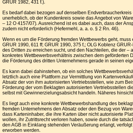
GRUR 1982, 431 f.).
Es bedarf dabei bezogen auf denselben Endverbraucherkreis ei
unerheblich, ob der Kundenkreis sowie das Angebot von Waren
– 12 O 4157/07). Ausreichend ist es dabei auch, dass der A
zudem nicht erforderlich (Hefermehl, a. a. o. § 2 Rn. 46).
Wenn es um die Förderung fremden Wettbewerbs geht, muss 
GRUR 1990, 611 ff; GRUR 1990, 375 f,; OLG Koblenz GRUR-RR 
des Dritten zu erreichen sucht, und den Nachteilen, die der –
konkretes Wettbewerbsverhältnis zwischen dem geförderten D
die Förderung des dritten Unternehmens gerade in seinen eigen
Es kann dabei dahinstehen, ob ein solches Wettbewerbsverhält
letztlich auch eine Plattform zur Vermittlung von Kartenverkäuf
Absatz der von ihm autorisierten Vertriebsstellen, wie zum B
Förderung der vom Beklagten autorisierten Vertriebsstellen di
selbst mit Gewinnerzielungsabsicht handeln. Näheres hinsichtli
Es liegt auch eine konkrete Wettbewerbshandlung des beklagt
fremden Unternehmens den Absatz oder den Bezug von Waren o
dass Karteninhaber, die ihre Karten über nicht autorisierte Pl
wollen, ihr Zutrittsrecht verloren haben, sowie durch die tat
den AGB in Einklang stehenden Veräußerung erlangt, verfolgt di
erworben werden.