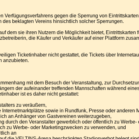
Verfügungsverfahrens gegen die Sperrung von Eintrittskarten, d
es beklagten Vereins hinsichtlich solcher Sperrungen.
, auf dem sie ihren Nutzern die Möglichkeit bietet, Eintrittskarte
tzbetreiberin, die Käufer und Verkäufer auf einer Plattform zu
eiligen Ticketinhaber nicht gestattet, die Tickets über Internet
h anzubieten.
sammenhang mit dem Besuch der Veranstaltung, zur Durchsetzun
gern der aufeinander treffenden Mannschaften während eines Fu
nhaber ist es daher nicht gestattet:
talters zu veräußern,
ige Internetmarktplätze sowie in Rundfunk, Presse oder anderen 
ltlich an Anhänger von Gastvereinen weiterzugeben,
mung durch den Veranstalter gewerblich oder öffentlich zu Wer
tlich zu Werbe- oder Marketingzwecken zu verwenden, und
tlich an
auf die VELTINS-Arena beschränkten Stadionverbot belegt sind