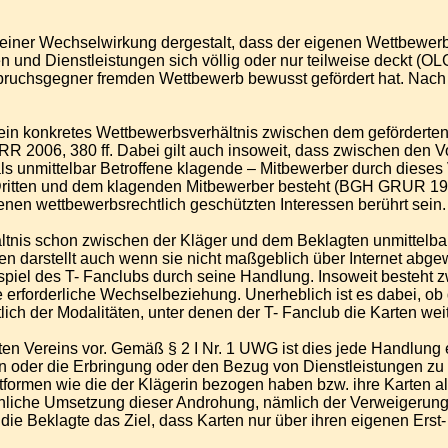
ner Wechselwirkung dergestalt, dass der eigenen Wettbewerb ge
 und Dienstleistungen sich völlig oder nur teilweise deckt (
nspruchsgegner fremden Wettbewerb bewusst gefördert hat. Na
ein konkretes Wettbewerbsverhältnis zwischen dem gefördert
2006, 380 ff. Dabei gilt auch insoweit, dass zwischen den V
 als unmittelbar Betroffene klagende – Mitbewerber durch diese
ritten und dem klagenden Mitbewerber besteht (BGH GRUR 1997
en wettbewerbsrechtlich geschützten Interessen berührt sein. So
nis schon zwischen der Kläger und dem Beklagten unmittelbar g
en darstellt auch wenn sie nicht maßgeblich über Internet abgewi
eispiel des T- Fanclubs durch seine Handlung. Insoweit besteht
e erforderliche Wechselbeziehung. Unerheblich ist es dabei, ob 
ch der Modalitäten, unter denen der T- Fanclub die Karten weiter
en Vereins vor. Gemäß § 2 I Nr. 1 UWG ist dies jede Handlung 
der die Erbringung oder den Bezug von Dienstleistungen zu f
attformen wie die der Klägerin bezogen haben bzw. ihre Karten a
sächliche Umsetzung dieser Androhung, nämlich der Verweigerung d
e Beklagte das Ziel, dass Karten nur über ihren eigenen Erst- u