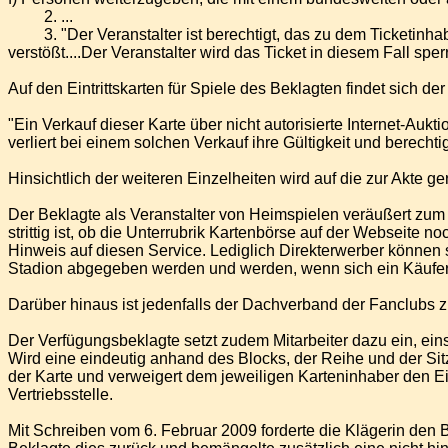
2. ...
3. "Der Veranstalter ist berechtigt, das zu dem Ticketinhabe
verstößt....Der Veranstalter wird das Ticket in diesem Fall sp
Auf den Eintrittskarten für Spiele des Beklagten findet sich de
"Ein Verkauf dieser Karte über nicht autorisierte Internet-Aukti
verliert bei einem solchen Verkauf ihre Gültigkeit und berecht
Hinsichtlich der weiteren Einzelheiten wird auf die zur Akt
Der Beklagte als Veranstalter von Heimspielen veräußert zum e
strittig ist, ob die Unterrubrik Kartenbörse auf der Webseite
Hinweis auf diesen Service. Lediglich Direkterwerber können 
Stadion abgegeben werden und werden, wenn sich ein Käufer f
Darüber hinaus ist jedenfalls der Dachverband der Fanclubs zu
Der Verfügungsbeklagte setzt zudem Mitarbeiter dazu ein, eins
Wird eine eindeutig anhand des Blocks, der Reihe und der Sitz
der Karte und verweigert dem jeweiligen Karteninhaber den Ein
Vertriebsstelle.
Mit Schreiben vom 6. Februar 2009 forderte die Klägerin den