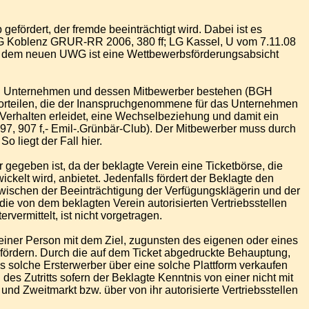
fördert, der fremde beeinträchtigt wird. Dabei ist es
OLG Koblenz GRUR-RR 2006, 380 ff; LG Kassel, U vom 7.11.08
ch dem neuen UWG ist eine Wettbewerbsförderungsabsicht
en Unternehmen und dessen Mitbewerber bestehen (BGH
orteilen, die der Inanspruchgenommene für das Unternehmen
s Verhalten erleidet, eine Wechselbeziehung und damit ein
, 907 f,- Emil-.Grünbär-Club). Der Mitbewerber muss durch
 liegt der Fall hier.
egeben ist, da der beklagte Verein eine Ticketbörse, die
ckelt wird, anbietet. Jedenfalls fördert der Beklagte den
 zwischen der Beeinträchtigung der Verfügungsklägerin und der
die von dem beklagten Verein autorisierten Vertriebsstellen
vermittelt, ist nicht vorgetragen.
einer Person mit dem Ziel, zugunsten des eigenen oder eines
ördern. Durch die auf dem Ticket abgedruckte Behauptung,
ls solche Ersterwerber über eine solche Plattform verkaufen
es Zutritts sofern der Beklagte Kenntnis von einer nicht mit
nd Zweitmarkt bzw. über von ihr autorisierte Vertriebsstellen