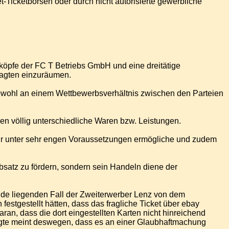
et-Ticketbörsen oder durch nicht autorisierte gewerbliche
efköpfe der FC T Betriebs GmbH und eine dreitätige
lagten einzuräumen.
sowohl an einem Wettbewerbsverhältnis zwischen den Parteien
ien völlig unterschiedliche Waren bzw. Leistungen.
nur unter sehr engen Voraussetzungen ermögliche und zudem
bsatz zu fördern, sondern sein Handeln diene der
unde liegenden Fall der Zweiterwerber Lenz von dem
estgestellt hätten, dass das fragliche Ticket über ebay
ran, dass die dort eingestellten Karten nicht hinreichend
klagte meint deswegen, dass es an einer Glaubhaftmachung