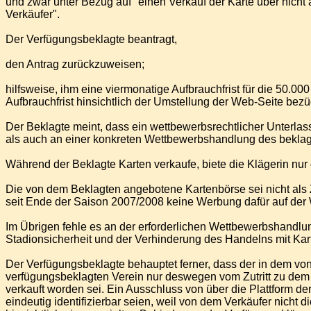
und zwar unter Bezug auf "einen Verkauf der Karte über nicht au
Verkäufer".
Der Verfügungsbeklagte beantragt,
den Antrag zurückzuweisen;
hilfsweise, ihm eine viermonatige Aufbrauchfrist für die 50.0
Aufbrauchfrist hinsichtlich der Umstellung der Web-Seite be
Der Beklagte meint, dass ein wettbewerbsrechtlicher Unterl
als auch an einer konkreten Wettbewerbshandlung des beklag
Während der Beklagte Karten verkaufe, biete die Klägerin nur 
Die von dem Beklagten angebotene Kartenbörse sei nicht als
seit Ende der Saison 2007/2008 keine Werbung dafür auf der
Im Übrigen fehle es an der erforderlichen Wettbewerbshandlun
Stadionsicherheit und der Verhinderung des Handelns mit Kar
Der Verfügungsbeklagte behauptet ferner, dass der in dem vo
verfügungsbeklagten Verein nur deswegen vom Zutritt zu dem S
verkauft worden sei. Ein Ausschluss von über die Plattform de
eindeutig identifizierbar seien, weil von dem Verkäufer nich