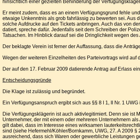
hinsichtlich einer gezielten Behinderung der Verfügungskläger
Er meint zudem, dass es an einem Verfügungsgrund fehle und
etwaige Unkenntnis als grob fahrlässig zu bewerten sei. Aus 
solche Aufdrucke auf den Tickets anbringen. Auch das von de
datiert, spreche dafür. Jedenfalls seit dem Schreiben der Po
Tatsachen. Im Hinblick darauf sei die Dringlichkeit wegen de
Der beklagte Verein ist ferner der Auffassung, dass die Anträ
Wegen der weiteren Einzelheiten des Parteivortrags wird auf
Der auf den 17. Februar 2009 datierende Antrag auf Erlass ei
Entscheidungsgründe
Die Klage ist zulässig und begründet.
Ein Verfügungsanspruch ergibt sich aus §§ 8 I 1, II Nr. 1 UW
Die Verfügungsklägerin ist auch aktivlegitimiert. Denn sie ist
Unternehmer, der mit einem oder mehreren Unternehmern als A
gilt dabei, dass im Interesse eines wirksamen lauterkeitsrec
sind (siehe Hefermehl/Köhler/Bornkamm, UWG, 27. A 2009 § 2
ausreichend, dass sich Waren oder gewerbliche Leistungen g