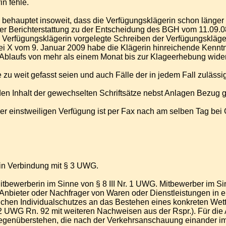
in fehle.
 behauptet insoweit, dass die Verfügungsklägerin schon länge
der Berichterstattung zu der Entscheidung des BGH vom 11.09.0
r Verfügungsklägerin vorgelegte Schreiben der Verfügungskläg
lizei X vom 9. Januar 2009 habe die Klägerin hinreichende Kenn
s Ablaufs von mehr als einem Monat bis zur Klageerhebung wider
ge zu weit gefasst seien und auch Fälle der in jedem Fall zulä
 den Inhalt der gewechselten Schriftsätze nebst Anlagen Bezu
ner einstweiligen Verfügung ist per Fax nach am selben Tag bei
G in Verbindung mit § 3 UWG.
 Mitbewerberin im Sinne von § 8 III Nr. 1 UWG. Mitbewerber im Si
nbieter oder Nachfrager von Waren oder Dienstleistungen in e
htlichen Individualschutzes an das Bestehen eines konkreten We
 UWG Rn. 92 mit weiteren Nachweisen aus der Rspr.). Für die
egenüberstehen, die nach der Verkehrsanschauung einander im