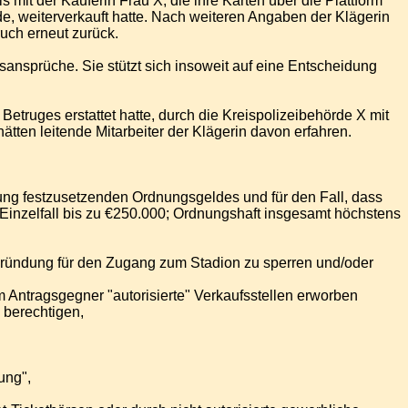
 mit der Käuferin Frau X, die ihre Karten über die Plattform
e, weiterverkauft hatte. Nach weiteren Angaben der Klägerin
uch erneut zurück.
nsprüche. Sie stützt sich insoweit auf eine Entscheidung
etruges erstattet hatte, durch die Kreispolizeibehörde X mit
ten leitende Mitarbeiter der Klägerin davon erfahren.
ung festzusetzenden Ordnungsgeldes und für den Fall, dass
Einzelfall bis zu €250.000; Ordnungshaft insgesamt höchstens
Begründung für den Zugang zum Stadion zu sperren und/oder
m Antragsgegner "autorisierte" Verkaufsstellen erworben
 berechtigen,
ung",