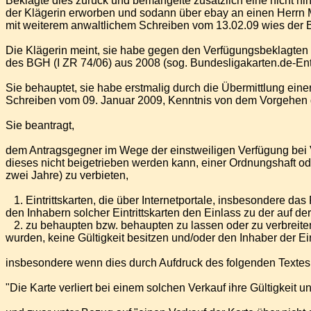
Beklagte dies zurück und bemängelte zusätzlich eine nicht hinr
der Klägerin erworben und sodann über ebay an einen Herrn M
mit weiterem anwaltlichem Schreiben vom 13.02.09 wies der 
Die Klägerin meint, sie habe gegen den Verfügungsbeklagten 
des BGH (I ZR 74/06) aus 2008 (sog. Bundesligakarten.de-En
Sie behauptet, sie habe erstmalig durch die Übermittlung eine
Schreiben vom 09. Januar 2009, Kenntnis von dem Vorgehen de
Sie beantragt,
dem Antragsgegner im Wege der einstweiligen Verfügung bei 
dieses nicht beigetrieben werden kann, einer Ordnungshaft o
zwei Jahre) zu verbieten,
1. Eintrittskarten, die über Internetportale, insbesondere da
den Inhabern solcher Eintrittskarten den Einlass zu der auf 
2. zu behaupten bzw. behaupten zu lassen oder zu verbreiten 
wurden, keine Gültigkeit besitzen und/oder den Inhaber der Ei
insbesondere wenn dies durch Aufdruck des folgenden Textes au
"Die Karte verliert bei einem solchen Verkauf ihre Gültigkeit 