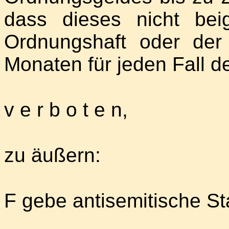
dass dieses nicht bei
Ordnungshaft oder der
Monaten für jeden Fall 
v e r b o t e n,
zu äußern:
F gebe antisemitische S