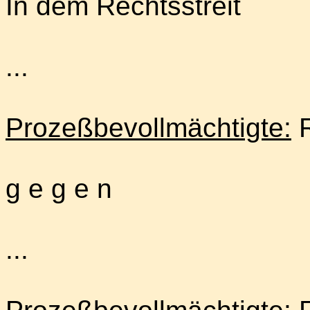
In dem Rechtsstreit
...
Prozeßbevollmächtigte:
R
g e g e n
...