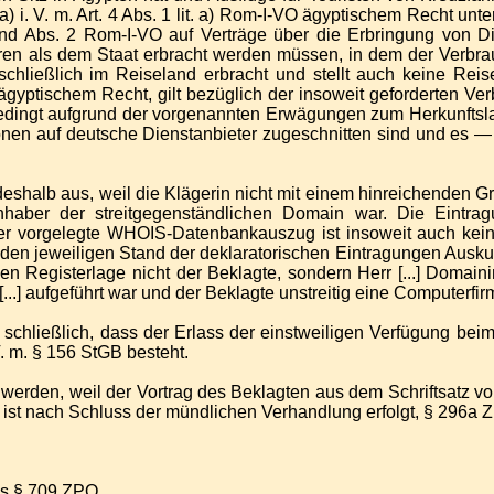
) i. V. m. Art. 4 Abs. 1 lit. a) Rom-I-VO ägyptischem Recht unter
 und Abs. 2 Rom-I-VO auf Verträge über die Erbringung von 
ren als dem Staat erbracht werden müssen, in dem der Verbrau
hließlich im Reiseland erbracht und stellt auch keine Reise
ptischem Recht, gilt bezüglich der insoweit geforderten Verbr
edingt aufgrund der vorgenannten Erwägungen zum Herkunftslan
tionen auf deutsche Dienstanbieter zugeschnitten sind und e
deshalb aus, weil die Klägerin nicht mit einem hinreichenden G
 Inhaber der streitgegenständlichen Domain war. Die Eintr
 vorgelegte WHOIS-Datenbankauszug ist insoweit auch kein ge
n jeweiligen Stand der deklaratorischen Eintragungen Auskunf
en Registerlage nicht der Beklagte, sondern Herr [...] Domain
.] aufgeführt war und der Beklagte unstreitig eine Computerfirm
schließlich, dass der Erlass der einstweiligen Verfügung bei
. m. § 156 StGB besteht.
t werden, weil der Vortrag des Beklagten aus dem Schriftsatz v
3 ist nach Schluss der mündlichen Verhandlung erfolgt, § 296a 
aus § 709 ZPO