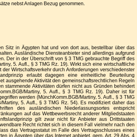
ftsätze nebst Anlagen Bezug genommen.
 Sitz in Ägypten hat und von dort aus, bestellbar über das
uhalten. Ausländische Diensteanbieter sind allerdings aufgrund
en. Der in der Überschrift von § 3 TMG gebrauchte Begriff des
, 5. Aufl., § 3 TMG Rz. 19). Wirkt sich eine wirtschaftliche
mit der Wirtschaftsverkehr durch Anforderungen verschiedenster
ndprinzip erlaubt dagegen eine einheitliche Beurteilung
iet ausgehende Aktivität den gemeinschaftsrechtlichen Regeln
en stammende Aktivitäten dürfen nicht aus Gründen behindert
Komm.BGB/Martiny, 5. Aufl., § 3 TMG Rz. 19). Daher ist für
 eingegriffen werden (MünchKomm.BGB/Martiny, 5. Aufl., § 3 TMG
artiny, 5. Aufl., § 3 TMG Rz. 54). Es modifiziert daher das
iften des ausländischen Niederlassungsortes entspricht
ränkungen auf das Wettbewerbsrecht anderer Mitgliedstaaten
andprinzip gilt zwar nicht für Anbieter aus Drittstaaten
endbare Recht richtet sich in diesem Fall vielmehr nach den
ass das Vertragsstatut im Falle des Vertragsschlusses eines
n in Ägypten über das Internet anbietet, gern. Art. 29 Abs. 4