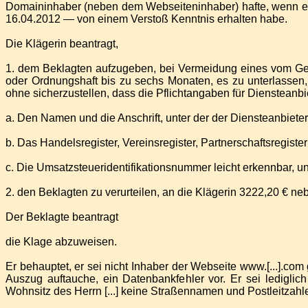
Domaininhaber (neben dem Webseiteninhaber) hafte, wenn er
16.04.2012 — von einem Verstoß Kenntnis erhalten habe.
Die Klägerin beantragt,
1. dem Beklagten aufzugeben, bei Vermeidung eines vom Ger
oder Ordnungshaft bis zu sechs Monaten, es zu unterlassen, i
ohne sicherzustellen, dass die Pflichtangaben für Diensteanbi
a. Den Namen und die Anschrift, unter der der Diensteanbieter
b. Das Handelsregister, Vereinsregister, Partnerschaftsregist
c. Die Umsatzsteueridentifikationsnummer leicht erkennbar, un
2. den Beklagten zu verurteilen, an die Klägerin 3222,20 € ne
Der Beklagte beantragt
die Klage abzuweisen.
Er behauptet, er sei nicht Inhaber der Webseite www.[...].c
Auszug auftauche, ein Datenbankfehler vor. Er sei ledigli
Wohnsitz des Herrn [...] keine Straßennamen und Postleitzahl