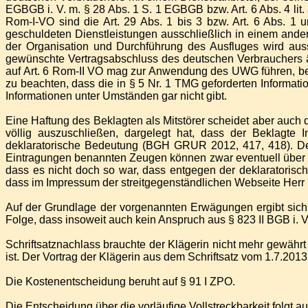
EGBGB i. V. m. § 28 Abs. 1 S. 1 EGBGB bzw. Art. 6 Abs. 4 lit. a
Rom-I-VO sind die Art. 29 Abs. 1 bis 3 bzw. Art. 6 Abs. 1
geschuldeten Dienstleistungen ausschließlich in einem ande
der Organisation und Durchführung des Ausfluges wird aussc
gewünschte Vertragsabschluss des deutschen Verbrauchers ägy
auf Art. 6 Rom-II­ VO mag zur Anwendung des UWG führen, b
zu beachten, dass die in § 5 Nr. 1 TMG geforderten Informa
Informationen unter Umständen gar nicht gibt.
Eine Haftung des Beklagten als Mitstörer scheidet aber auch 
völlig auszuschließen, dargelegt hat, dass der Beklagte
deklaratorische Bedeutung (BGH GRUR 2012, 417, 418). Der
Eintragungen benannten Zeugen können zwar eventuell über de
dass es nicht doch so war, dass entgegen der deklaratorisch
dass im Impressum der streitgegenständlichen Webseite Herr [..
Auf der Grundlage der vorgenannten Erwägungen ergibt sich 
Folge, dass insoweit auch kein Anspruch aus § 823 II BGB i. V
Schriftsatznachlass brauchte der Klägerin nicht mehr gewähr
ist. Der Vortrag der Klägerin aus dem Schriftsatz vom 1.7.201
Die Kostenentscheidung beruht auf § 91 I ZPO.
Die Entscheidung über die vorläufige Vollstreckbarkeit folgt 