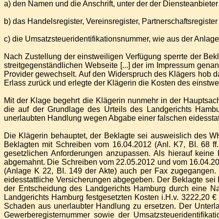
a) den Namen und die Anschrift, unter der der Diensteanbieter 
b) das Handelsregister, Vereinsregister, Partnerschaftsregist
c) die Umsatzsteueridentifikationsnummer, wie aus der Anlage 
Nach Zustellung der einstweiligen Verfügung sperrte der Bekla
streitgegenständlichen Webseite [...] der im Impressum genannt
Provider gewechselt. Auf den Widerspruch des Klägers hob da
Erlass zurück und erlegte der Klägerin die Kosten des einstwe
Mit der Klage begehrt die Klägerin nunmehr in der Haupts
die auf der Grundlage des Urteils des Landgerichts Hamb
unerlaubten Handlung wegen Abgabe einer falschen eidesstat
Die Klägerin behauptet, der Beklagte sei ausweislich des WH
Beklagten mit Schreiben vom 16.04.2012 (Anl. K7, BI. 68 
gesetzlichen Anforderungen anzupassen. Als hierauf keine 
abgemahnt. Die Schreiben vom 22.05.2012 und vom 16.04.201
(Anlage K 22, BI. 149 der Akte) auch per Fax zugegangen. 
eidesstattliche Versicherungen abgegeben. Der Beklagte se
der Entscheidung des Landgerichts Hamburg durch eine Nach
Landgerichts Hamburg festgesetzten Kosten i.H.v. 3222,20 €
Schaden aus unerlaubter Handlung zu ersetzen. Der Unterla
Gewerberegisternummer sowie der Umsatzsteueridentifikat