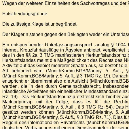
Wegen der weiteren Einzelheiten des Sachvortrages und der 
Entscheidungsgründe
Die zulässige Klage ist unbegründet.
Der Klägerin stehen gegen den Beklagten weder ein Unterla
Ein entsprechender Unterlassungsanspruch analog § 1004 BG
Internet, Kreuzfahrtausflüge in Ägypten anbietet, verpflichte
des in den §§ 2a, 3 TMG manifestierten Herkunftslandsprinzip
Herkunftslandes meint die Maßgeblichkeit des Rechts des Nie
Aktivität auf das Gebiet mehrerer Staaten aus, so besteht die
Art behindert wird (MünchKomm.BGB/Martiny, 5. Aufl., §
(MünchKomm.BGB/Martiny, 5. Aufl., § 3 TMG Rz. 19). Danach s
entspricht; er übernimmt also die Aufsicht (MünchKomm.BGB/
werden, die in den durch Gemeinschaftsrecht, insbesondere
inländische Aktivitäten ein einheitlicher Mindeststandard ein
Rz. 19). Das Herkunftslandsprinzip erstreckt sich hierbei 
Marktortprinzip mit der Folge, dass es für die Rechtm
(MünchKomm.BGB/Martiny, 5. Aufl., § 3 TMG Rz. 54). Das He
gestützt werden können (MünchKomm.BGB/Martiny, 5. Aufl.
(MünchKomm.BGB/Martiny, 5. Aufl., § 3 TMG Rz. 71). Dies fü
Regeln des internationalen Privatrechts (MünchKomm.BGB/Mar
deutschen Verbrauchers mit einem Diensteanbieter, der seinen