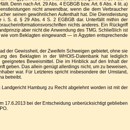
fällt. Denn nach Art. 29 Abs. 4 EGBGB bzw. Art. 6 Abs. 4 lit. a)
Dienstleistungen nicht anwendbar, wenn die dem Verbraucher
cher seinen gewöhnlichen Aufenthalt hat. Die Dienstleistung
 i. S. d. § 29 Abs. 4 S. 2 EGBGB dar. Unterfällt mithin der
aucherinformationsvorschriften nichts anderes. Ein Rückgriff
dprinzip aber nicht die Anwendung des TMG. Schließlich ist
s — wie vom Beklagten eingewandt — in Ägypten entsprechende
rad der Gewissheit, der Zweifeln Schweigen gebietet, ohne sie
agung des Beklagten in der WHOIS-Datenbank hat lediglich
eignetes Beweismittel. Die im Hinblick auf den Inhalt der
t geben. Das allein genügt allerdings nicht, um zu beweisen,
inhaber war. Für Letzteres spricht insbesondere der Umstand,
a betreibt.
m Landgericht Hamburg zu Recht abgelehnt worden ist mit der
om 17.6.2013 bei der Entscheidung unberücksichtigt geblieben
ZPO.