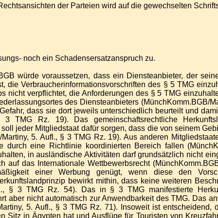
Rechtsansichten der Parteien wird auf die gewechselten Schri
ssungs- noch ein Schadensersatzanspruch zu.
B würde voraussetzen, dass ein Diensteanbieter, der seinen
t ist, die Verbraucherinformationsvorschriften des § 5 TMG einz
s nicht verpflichtet, die Anforderungen des § 5 TMG einzuhalt
derlassungsortes des Diensteanbieters (MünchKomm.BGB/Martiny
 Gefahr, dass sie dort jeweils unterschiedlich beurteilt und da
 3 TMG Rz. 19). Das gemeinschaftsrechtliche Herkunftsla
oll jeder Mitgliedstaat dafür sorgen, dass die von seinem Geb
Martiny, 5. Aufl., § 3 TMG Rz. 19). Aus anderen Mitgliedstaat
 durch eine Richtlinie koordinierten Bereich fallen (Münch
zuhalten, in ausländische Aktivitäten darf grundsätzlich nicht
auch auf das Internationale Wettbewerbsrecht (MünchKomm.BGB/M
äßigkeit einer Werbung genügt, wenn diese den Vorschr
rkunftslandprinzip bewirkt mithin, dass keine weiteren Besch
, § 3 TMG Rz. 54). Das in § 3 TMG manifestierte Herkunftsl
hrt aber nicht automatisch zur Anwendbarkeit des TMG. Das anw
tiny, 5. Aufl., § 3 TMG Rz. 71). Insoweit ist entscheidend, d
 Sitz in Ägypten hat und Ausflüge für Touristen von Kreuzfahrte