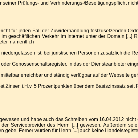
 seiner Prüfungs- und Verhinderungs-/Beseitigungspflicht nic
icht für jeden Fall der Zuwiderhandlung festzusetzenden Ordn
m geschäftlichen Verkehr im Internet unter der Domain [...] Re
eter, namentlich
 niedergelassen ist, bei juristischen Personen zusätzlich die R
er oder Genossenschaftsregister, in das der Diensteanbieter ei
mittelbar erreichbar und ständig verfügbar auf der Webseite ge
bst Zinsen i.H.v. 5 Prozentpunkten über dem Basiszinssatz seit
om gewesen und habe auch das Schreiben vom 16.04.2012 nicht 
ch der Serviceprovider des Herrn [...] gewesen. Außerdem se
en gebe. Ferner würden für Herrn [...] auch keine Handelsregis