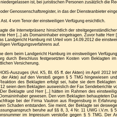
niedergelassen ist, bei juristischen Personen zusätzlich die Re
er oder Genossenschaftsregister, in das der Diensteanbieter ein
Ast. 4 vom Tenor der einstweiligen Verfügung ersichtlich.
gte die Internetpräsenz hinsichtlich der streitgegenständliche
e Herr [...] als Domaininhaber eingetragen. Zuvor hatte Herr [.
s Landgericht Hamburg mit Urteil vom 14.09.2012 die einstwei
iligen Verfügungsverfahrens auf.
ache dem beim Landgericht Hamburg im einstweiligen Verfügun
urg durch Beschluss festgesetzten Kosten vom Beklagten i
tlichen Versicherung.
OIS-Auszuges (Anl. K5, BI. 65 ff. der Akten) im April 2012 Inh
ff. der Akte) auf den Verstoß gegen § 5 TMG hingewiesen und
Reaktion des Beklagten erfolgt sei, habe sie dem Beklagten m
2 seien dem Beklagten ausweislich der Fax Sendeberichte vom
Der Beklagte und Herr [...] hätten im Rahmen des einstweil
i Domaininhaber gewesen. Den vom Beklagten behaupteten Dat
frage bei der Firma Vautron aus Regensburg in Erfahrung geb
 ein Schaden entstanden. Sie meint, der Beklagte sei deswegen
ssungsanspruch beruhe auf §§ 8, 3, 4 Nr. 11 UWG i.V.m. § 5
ionsnummer im Impressum verstoße gegen § 5 TMG. Der Antr