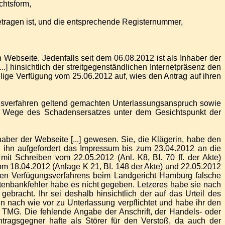
chtsform,
getragen ist, und die entsprechende Registernummer,
n Webseite. Jedenfalls seit dem 06.08.2012 ist als Inhaber der
..] hinsichtlich der streitgegenständlichen Internetpräsenz den
lige Verfügung vom 25.06.2012 auf, wies den Antrag auf ihren
gsverfahren geltend gemachten Unterlassungsanspruch sowie
m Wege des Schadensersatzes unter dem Gesichtspunkt der
aber der Webseite [...] gewesen. Sie, die Klägerin, habe den
 ihn aufgefordert das Impressum bis zum 23.04.2012 an die
it Schreiben vom 22.05.2012 (Anl. K8, BI. 70 ff. der Akte)
 18.04.2012 (Anlage K 21, BI. 148 der Akte) und 22.05.2012
igen Verfügungsverfahrens beim Landgericht Hamburg falsche
enbankfehler habe es nicht gegeben. Letzeres habe sie nach
racht. Ihr sei deshalb hinsichtlich der auf das Urteil des
 nach wie vor zu Unterlassung verpflichtet und habe ihr den
 TMG. Die fehlende Angabe der Anschrift, der Handels- oder
agsgegner hafte als Störer für den Verstoß, da auch der