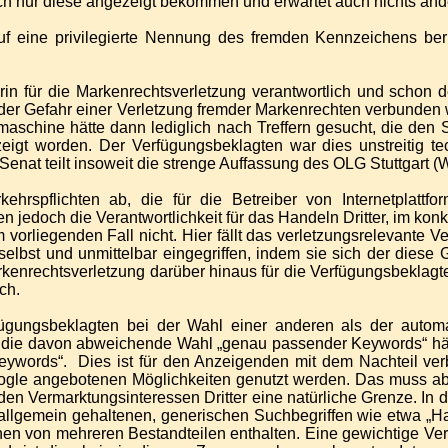
ch nur diese angezeigt bekommen und erwartet auch nichts and
auf eine privilegierte Nennung des fremden Kennzeichens ber
rin für die Markenrechtsverletzung verantwortlich und schon d
 der Gefahr einer Verletzung fremder Markenrechten verbunden
schine hätte dann lediglich nach Treffern gesucht, die den S
igt worden. Der Verfügungsbeklagten war dies unstreitig tec
nat teilt insoweit die strenge Auffassung des OLG Stuttgart 
hrspflichten ab, die für die Betreiber von Internetplatt
jedoch die Verantwortlichkeit für das Handeln Dritter, im konkre
orliegenden Fall nicht. Hier fällt das verletzungsrelevante Ve
selbst und unmittelbar eingegriffen, indem sie sich der die
Markenrechtsverletzung darüber hinaus für die Verfügungsbeklag
ch.
gungsbeklagten bei der Wahl einer anderen als der automat
ick die davon abweichende Wahl „genau passender Keywords“ h
Keywords“. Dies ist für den Anzeigenden mit dem Nachteil ver
oogle angebotenen Möglichkeiten genutzt werden. Das muss abe
 den Vermarktungsinteressen Dritter eine natürliche Grenze. 
 allgemein gehaltenen, generischen Suchbegriffen wie etwa „Hau
inen von mehreren Bestandteilen enthalten. Eine gewichtige Ver