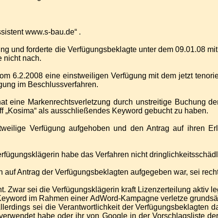
istent www.s-bau.de“ .
ung und forderte die Verfügungsbeklagte unter dem 09.01.08 mit
 nicht nach.
vom 6.2.2008 eine einstweiligen Verfügung mit dem jetzt tenor
ügung im Beschlussverfahren.
hat eine Markenrechtsverletzung durch unstreitige Buchung d
ff „Kosima“ als ausschließendes Keyword gebucht zu haben.
nstweilige Verfügung aufgehoben und den Antrag auf ihren E
fügungsklägerin habe das Verfahren nicht dringlichkeitsschädl
 auf Antrag der Verfügungsbeklagten aufgegeben war, sei recht
. Zwar sei die Verfügungsklägerin kraft Lizenzerteilung aktiv l
Keyword im Rahmen einer AdWord-Kampagne verletze grundsätz
erdings sei die Verantwortlichkeit der Verfügungsbeklagten da
verwendet habe oder ihr von Google in der Vorschlagsliste d