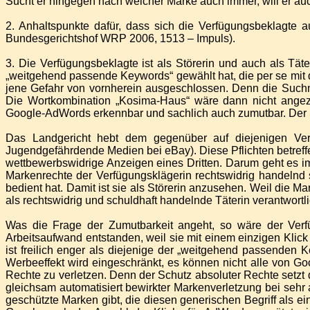
Sucht er hingegen nach welcher Marke auch immer, will er au
2. Anhaltspunkte dafür, dass sich die Verfügungsbeklagte 
Bundesgerichtshof WRP 2006, 1513 – Impuls).
3. Die Verfügungsbeklagte ist als Störerin und auch als Täte
„weitgehend passende Keywords“ gewählt hat, die per se mit
jene Gefahr von vornherein ausgeschlossen. Denn die Suchma
Die Wortkombination „Kosima-Haus“ wäre dann nicht angeze
Google-AdWords erkennbar und sachlich auch zumutbar. Der Se
Das Landgericht hebt dem gegenüber auf diejenigen Verke
Jugendgefährdende Medien bei eBay). Diese Pflichten betreffen 
wettbewerbswidrige Anzeigen eines Dritten. Darum geht es im v
Markenrechte der Verfügungsklägerin rechtswidrig handelnd 
bedient hat. Damit ist sie als Störerin anzusehen. Weil die 
als rechtswidrig und schuldhaft handelnde Täterin verantwortli
Was die Frage der Zumutbarkeit angeht, so wäre der Verfü
Arbeitsaufwand entstanden, weil sie mit einem einzigen Kl
ist freilich enger als diejenige der „weitgehend passenden 
Werbeeffekt wird eingeschränkt, es können nicht alle von G
Rechte zu verletzen. Denn der Schutz absoluter Rechte setzt
gleichsam automatisiert bewirkter Markenverletzung bei sehr
geschützte Marken gibt, die diesen generischen Begriff als e