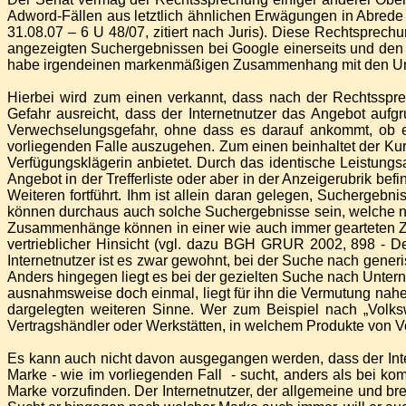
Adword-Fällen aus letztlich ähnlichen Erwägungen in Abred
31.08.07 – 6 U 48/07, zitiert nach Juris). Diese Rechtsprechu
angezeigten Suchergebnissen bei Google einerseits und den h
habe irgendeinen markenmäßigen Zusammenhang mit den Unter
Hierbei wird zum einen verkannt, dass nach der Rechtsspr
Gefahr ausreicht, dass der Internetnutzer das Angebot auf
Verwechselungsgefahr, ohne dass es darauf ankommt, ob ei
vorliegenden Falle auszugehen. Zum einen beinhaltet der Kur
Verfügungsklägerin anbietet. Durch das identische Leistungs
Angebot in der Trefferliste oder aber in der Anzeigerubrik be
Weiteren fortführt. Ihm ist allein daran gelegen, Suchergeb
können durchaus auch solche Suchergebnisse sein, welche 
Zusammenhänge können in einer wie auch immer gearteten Zus
vertrieblicher Hinsicht (vgl. dazu BGH GRUR 2002, 898 - D
Internetnutzer ist es zwar gewohnt, bei der Suche nach generi
Anders hingegen liegt es bei der gezielten Suche nach Untern
ausnahmsweise doch einmal, liegt für ihn die Vermutung nahe
dargelegten weiteren Sinne. Wer zum Beispiel nach „Volkswa
Vertragshändler oder Werkstätten, in welchem Produkte von V
Es kann auch nicht davon ausgegangen werden, dass der Inte
Marke - wie im vorliegenden Fall - sucht, anders als bei ko
Marke vorzufinden. Der Internetnutzer, der allgemeine und br