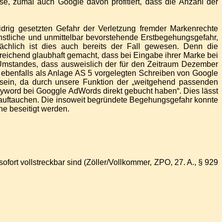
e, zumal auch Google davon profitiert, dass die Anzahl der
drig gesetzten Gefahr der Verletzung fremder Markenrechte
tliche und unmittelbar bevorstehende Erstbegehungsgefahr,
chlich ist dies auch bereits der Fall gewesen. Denn die
reichend glaubhaft gemacht, dass bei Eingabe ihrer Marke bei
s Umstandes, dass ausweislich der für den Zeitraum Dezember
ebenfalls als Anlage AS 5 vorgelegten Schreiben von Google
sein, da durch unsere Funktion der „weitgehend passenden
yword bei Googgle AdWords direkt gebucht haben“. Dies lässt
te auftauchen. Die insoweit begründete Begehungsgefahr konnte
ne beseitigt werden.
ofort vollstreckbar sind (Zöller/Vollkommer, ZPO, 27. A., § 929