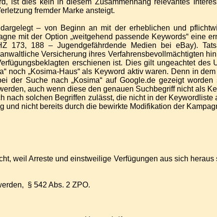
rd, ist dies kein in diesem Zusammenhang relevantes Interess
erletzung fremder Marke ansteigt.
argelegt – von Beginn an mit der erheblichen und pflichtwi
gne mit der Option „weitgehend passende Keywords“ eine erns
GHZ 173, 188 – Jugendgefährdende Medien bei eBay). Tatsä
anwaltliche Versicherung ihres Verfahrensbevollmächtigten hin
Verfügungsbeklagten erschienen ist. Dies gilt ungeachtet de
a“ noch „Kosima-Haus“ als Keyword aktiv waren. Denn in dem 
 bei der Suche nach „Kosima“ auf Google.de gezeigt worden 
 werden, auch wenn diese den genauen Suchbegriff nicht als Ke
h nach solchen Begriffen zulässt, die nicht in der Keywordlis
 und nicht bereits durch die bewirkte Modifikation der Kampag
cht, weil Arreste und einstweilige Verfügungen aus sich heraus s
werden, § 542 Abs. 2 ZPO.