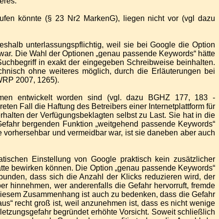
eres.
ufen könnte (§ 23 Nr2 MarkenG), liegen nicht vor (vgl dazu
eshalb unterlassungspflichtig, weil sie bei Google die Option
 war. Die Wahl der Optionen „genau passende Keywords“ hätte
uchbegriff in exakt der eingegeben Schreibweise beinhalten.
hnisch ohne weiteres möglich, durch die Erläuterungen bei
(WRP 2007, 1265).
formen entwickelt worden sind (vgl. dazu BGHZ 177, 183 -
ten Fall die Haftung des Betreibers einer Internetplattform für
rhalten der Verfügungsbeklagten selbst zu Last. Sie hat in die
se Gefahr bergenden Funktion „weitgehend passende Keywords“
te vorhersehbar und vermeidbar war, ist sie daneben aber auch
ischen Einstellung von Google praktisch kein zusätzlicher
ätte bewirken können. Die Option „genau passende Keywords“
bunden, dass sich die Anzahl der Klicks reduzieren wird, der
r hinnehmen, wer anderenfalls die Gefahr hervorruft, fremde
In diesem Zusammenhang ist auch zu bedenken, dass die Gefahr
s“ recht groß ist, weil anzunehmen ist, dass es nicht wenige
letzungsgefahr begründet erhöhte Vorsicht. Soweit schließlich