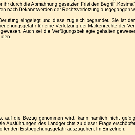
er ihr durch die Abmahnung gesetzten Frist den Begriff „Kosim
chten nach Bekanntwerden der Rechtsverletzung ausgegangen w
 Berufung eingelegt und diese zugleich begründet. Sie ist d
gehungsgefahr für eine Verletzung der Markenrechte der Verfü
gewesen. Auch sei die Verfügungsbeklagte gehalten gewesen,
iden.
, auf die Bezug genommen wird, kann nämlich nicht gefolgt 
Die Ausführungen des Landgerichts zu dieser Frage erschöpfen
ntwortenden Erstbegehungsgefahr auszugehen. Im Einzelnen: