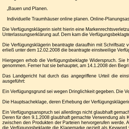
„Bauen und Planen.
Individuelle Traumhäuser online planen. Online-Planungsass
Die Verfügungsklägerin sieht hierin eine Markenrechtsverletz
Unterlassungserklärung auf. Dem kam die Verfügungsbeklagte
Die Verfügungsklägerin beantragte daraufhin mit Schriftsatz 
erließ unter dem 12.02.2008 die beantragte einstweilige Verf
Hiergegen erhob die Verfügungsbeklagte Widerspruch. Sie 
genommen. Ferner hat sie behauptet, am 14.1.2008 den Begri
Das Landgericht hat durch das angegriffene Urteil die ei
ausgeführt:
Ein Verfügungsgrund sei wegen Dringlichkeit gegeben. Die Ver
Die Hauptsacheklage, deren Erhebung der Verfügungsklägerin
Ein Verfügungsanspruch sei allerdings nicht glaubhaft gemacht
Deren für den 9.1.2008 glaubhaft gemachte Verwendung als 
zwischen den Produkten der Parteien hervorgerufen werde. All
die Verfügungsbeklagte die Klagemarke gezielt als Keyword 