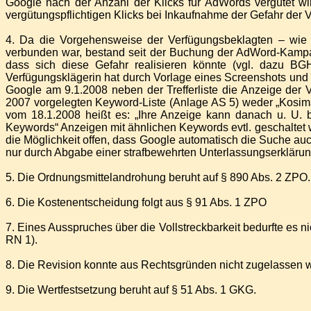
Google nach der Anzahl der Klicks für AdWords vergütet wi
vergütungspflichtigen Klicks bei Inkaufnahme der Gefahr der V
4. Da die Vorgehensweise der Verfügungsbeklagten – wie d
verbunden war, bestand seit der Buchung der AdWord-Kampa
dass sich diese Gefahr realisieren könnte (vgl. dazu B
Verfügungsklägerin hat durch Vorlage eines Screenshots und 
Google am 9.1.2008 neben der Trefferliste die Anzeige der 
2007 vorgelegten Keyword-Liste (Anlage AS 5) weder „Kosim
vom 18.1.2008 heißt es: „Ihre Anzeige kann danach u. U.
Keywords“ Anzeigen mit ähnlichen Keywords evtl. geschaltet
die Möglichkeit offen, dass Google automatisch die Suche auc
nur durch Abgabe einer strafbewehrten Unterlassungserklärung
5. Die Ordnungsmittelandrohung beruht auf § 890 Abs. 2 ZPO.
6. Die Kostenentscheidung folgt aus § 91 Abs. 1 ZPO
7. Eines Ausspruches über die Vollstreckbarkeit bedurfte es ni
RN 1).
8. Die Revision konnte aus Rechtsgründen nicht zugelassen 
9. Die Wertfestsetzung beruht auf § 51 Abs. 1 GKG.