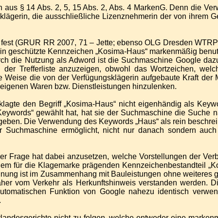
ich aus § 14 Abs. 2, 5, 15 Abs. 2, Abs. 4 MarkenG. Denn die 
sklägerin, die ausschließliche Lizenznehmerin der von ihrem 
ng fest (GRUR RR 2007, 71 – Jette; ebenso OLG Dresden WTR
rin geschützte Kennzeichen „Kosima-Haus“ markenmäßig benutz
ch die Nutzung als Adword ist die Suchmaschine Google dazu 
 der Trefferliste anzuzeigen, obwohl das Wortzeichen, welc
e Weise die von der Verfügungsklägerin aufgebaute Kraft der M
n eigenen Waren bzw. Dienstleistungen hinzulenken.
lagte den Begriff „Kosima-Haus“ nicht eigenhändig als Keywo
Keywords“ gewählt hat, hat sie der Suchmaschine die Suche
egeben. Die Verwendung des Keywords „Haus“ als rein beschreib
der Suchmaschine ermöglicht, nicht nur danach sondern auch
ser Frage hat dabei anzusetzen, welche Vorstellungen der Ver
ei dem für die Klagemarke prägenden Kennzeichenbestandteil „
chnung ist im Zusammenhang mit Bauleistungen ohne weiteres 
er vom Verkehr als Herkunftshinweis verstanden werden. Die
utomatischen Funktion von Google nahezu identisch verwend
.
landesgerichte nicht zu folgen, welche entweder eine marke