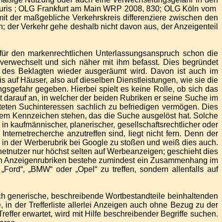
 Juris ; OLG Frankfurt am Main WRP 2008, 830; OLG Köln vom
damit der maßgebliche Verkehrskreis differenziere zwischen den
; der Verkehr gehe deshalb nicht davon aus, der Anzeigenteil
für den markenrechtlichen Unterlassungsanspruch schon die
verwechselt und sich näher mit ihm befasst. Dies begründet
e des Beklagten wieder ausgeräumt wird. Davon ist auch im
auf Häuser, also auf dieselben Dienstleistungen, wie sie die
gsgefahr gegeben. Hierbei spielt es keine Rolle, ob sich das
ht darauf an, in welcher der beiden Rubriken er seine Suche im
hteten Suchinteressen sachlich zu befriedigen vermögen. Dies
m Kennzeichen stehen, das die Suche ausgelöst hat. Solche
kaufmännischer, planerischer, gesellschaftsrechtlicher oder
rnetrecherche anzutreffen sind, liegt nicht fern. Denn der
er in der Werberubrik bei Google zu stoßen und weiß dies auch.
netnutzer nur höchst selten auf Werbeanzeigen; geschieht dies
n den Anzeigenrubriken bestehe zumindest ein Zusammenhang im
Ford“, „BMW“ oder „Opel“ zu treffen, sondern allenfalls auf
ch generische, beschreibende Wortbestandteile beinhaltenden
in der Trefferliste allerlei Anzeigen auch ohne Bezug zu der
ffer erwartet, wird mit Hilfe beschreibender Begriffe suchen.