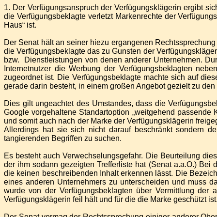
1. Der Verfügungsanspruch der Verfügungsklägerin ergibt s
die Verfügungsbeklagte verletzt Markenrechte der Verfügung
Haus“ ist.
Der Senat hält an seiner hiezu ergangenen Rechtssprechu
die Verfügungsbeklagte das zu Gunsten der Verfügungskläge
bzw. Dienstleistungen von denen anderer Unternehmen. Dur
Internetnutzer die Werbung der Verfügungsbeklagten neben
zugeordnet ist. Die Verfügungsbeklagte machte sich auf dies
gerade darin besteht, in einem großen Angebot gezielt zu de
Dies gilt ungeachtet des Umstandes, dass die Verfügungsbek
Google vorgehaltene Standartoption „weitgehend passende 
und somit auch nach der Marke der Verfügungsklägerin freig
Allerdings hat sie sich nicht darauf beschränkt sondern 
tangierenden Begriffen zu suchen.
Es besteht auch Verwechselungsgefahr. Die Beurteilung die
der ihm sodann gezeigten Trefferliste hat (Senat a.a.O.) B
die keinen beschreibenden Inhalt erkennen lässt. Die Bezei
eines anderen Unternehmers zu unterscheiden und muss dah
wurde von der Verfügungsbeklagten über Vermittlung der a
Verfügungsklägerin feil hält und für die die Marke geschützt ist
Der Senat vermag der Rechtssprechung einiger anderer Ober