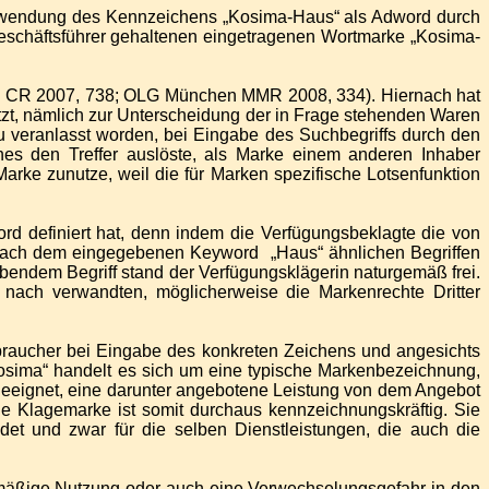
Verwendung des Kennzeichens „Kosima-Haus“ als Adword durch
Geschäftsführer gehaltenen eingetragenen Wortmarke „Kosima-
P CR 2007, 738; OLG München MMR 2008, 334). Hiernach hat
t, nämlich zur Unterscheidung der in Frage stehenden Waren
veranlasst worden, bei Eingabe des Suchbegriffs durch den
hes den Treffer auslöste, als Marke einem anderen Inhaber
arke zunutze, weil die für Marken spezifische Lotsenfunktion
rd definiert hat, denn indem die Verfügungsbeklagte die von
 nach dem eingegebenen Keyword „Haus“ ähnlichen Begriffen
endem Begriff stand der Verfügungsklägerin naturgemäß frei.
 nach verwandten, möglicherweise die Markenrechte Dritter
braucher bei Eingabe des konkreten Zeichens und angesichts
Kosima“ handelt es sich um eine typische Markenbezeichnung,
geeignet, eine darunter angebotene Leistung von dem Angebot
 Klagemarke ist somit durchaus kennzeichnungskräftig. Sie
et und zwar für die selben Dienstleistungen, die auch die
nmäßige Nutzung oder auch eine Verwechselungsgefahr in den