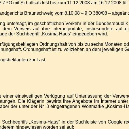
2 ZPO mit Schriftsatzfrist bis zum 11.12.2008 am 16.12.2008 für
 Landgerichts Braunschweig vom 8.10.08 – 9 O 380/08 – abgeänd
ng untersagt, im geschäftlichen Verkehr in der Bundesrepubl
em Verweis auf ihre Internetportale, insbesondere auf d
age der Suchbegriff „Kosima-Haus“ eingegeben wird.
Verfügungsbeklagten Ordnungshaft von bis zu sechs Monaten od
Ordnungshaft. Ordnungshaft ist zu vollziehen an dem jeweiligen 
ungsbeklagten zur Last.
e einer einstweiligen Verfügung auf Unterlassung der Verw
ungen. Die Klägerin bewirbt ihre Angebote im Internet unte
haber der unter der Nr. 3 eingetragenen Wortmarke „Kosima-Ha
Suchbegriffs „Kosima-Haus“ in der Suchleiste von Google recht
 anderem hingewiesen worden sei auf: