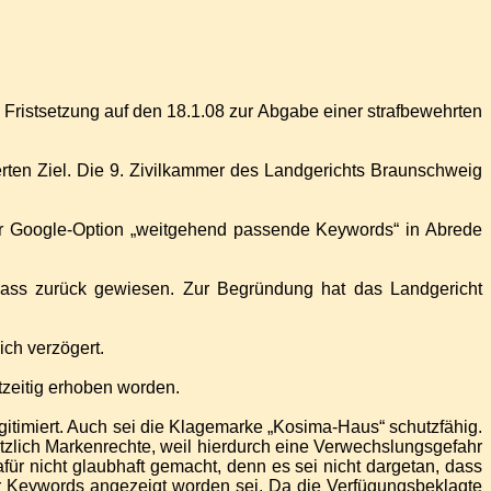
 Fristsetzung auf den 18.1.08 zur Abgabe einer strafbewehrten
ierten Ziel. Die 9. Zivilkammer des Landgerichts Braunschweig
er Google-Option „weitgehend passende Keywords“ in Abrede
rlass zurück gewiesen. Zur Begründung hat das Landgericht
ich verzögert.
zeitig erhoben worden.
egitimiert. Auch sei die Klagemarke „Kosima-Haus“ schutzfähig.
lich Markenrechte, weil hierdurch eine Verwechslungsgefahr
für nicht glaubhaft gemacht, denn es sei nicht dargetan, dass
er Keywords angezeigt worden sei. Da die Verfügungsbeklagte