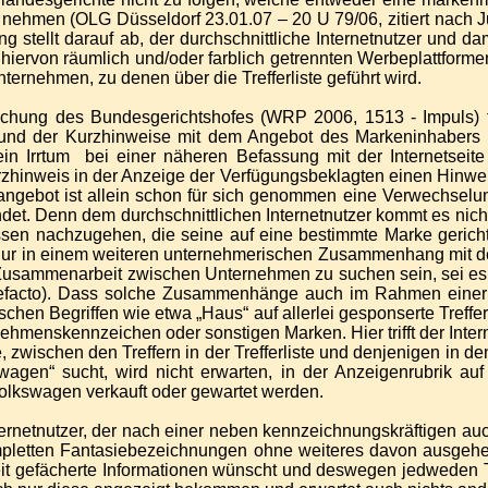
e nehmen (OLG Düsseldorf 23.01.07 – 20 U 79/06, zitiert nach
ng stellt darauf ab, der durchschnittliche Internetnutzer und 
iervon räumlich und/oder farblich getrennten Werbeplattformen
nehmen, zu denen über die Trefferliste geführt wird.
echung des Bundesgerichtshofes (WRP 2006, 1513 - Impuls) 
grund der Kurzhinweise mit dem Angebot des Markeninhabers 
n Irrtum bei einer näheren Befassung mit der Internetseit
zhinweis in der Anzeige der Verfügungsbeklagten einen Hinweis 
angebot ist allein schon für sich genommen eine Verwechselun
findet. Denn dem durchschnittlichen Internetnutzer kommt es nic
nissen nachzugehen, die seine auf eine bestimmte Marke geric
nur in einem weiteren unternehmerischen Zusammenhang mit de
ammenarbeit zwischen Unternehmen zu suchen sein, sei es in 
efacto). Dass solche Zusammenhänge auch im Rahmen einer Inte
schen Begriffen wie etwa „Haus“ auf allerlei gesponserte Treff
ehmenskennzeichen oder sonstigen Marken. Hier trifft der Inter
, zwischen den Treffern in der Trefferliste und denjenigen i
gen“ sucht, wird nicht erwarten, in der Anzeigenrubrik auf „
olkswagen verkauft oder gewartet werden.
rnetnutzer, der nach einer neben kennzeichnungskräftigen au
mpletten Fantasiebezeichnungen ohne weiteres davon ausgehe, 
eit gefächerte Informationen wünscht und deswegen jedweden Tre