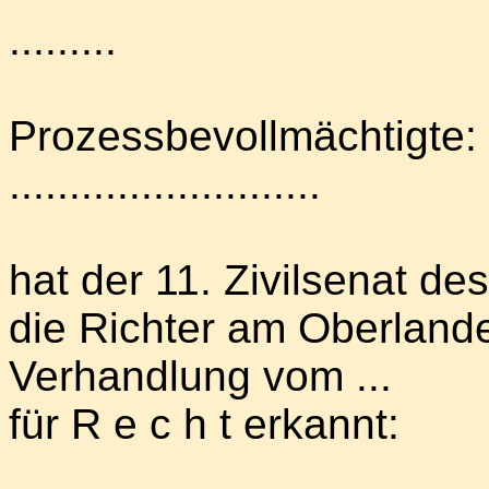
.........
Prozessbevollmächtigte:
..........................
hat der 11. Zivilsenat d
die Richter am Oberland
Verhandlung vom ...
für R e c h t erkannt: