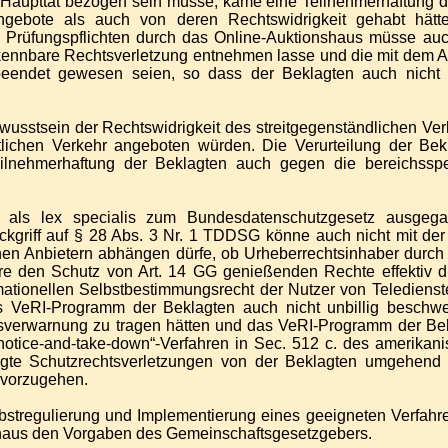
e Haupttat bezogen sein müsse, käme eine Teilnehmerhaftung d
Angebote als auch von deren Rechtswidrigkeit gehabt hät
n Prüfungspflichten durch das Online-Auktionshaus müsse auc
rkennbare Rechtsverletzung entnehmen lasse und die mit dem
endet gewesen seien, so dass der Beklagten auch nicht de
usstsein der Rechtswidrigkeit des streitgegenständlichen Ve
lichen Verkehr angeboten würden. Die Verurteilung der Bek
lnehmerhaftung der Beklagten auch gegen die bereichsspe
z als lex specialis zum Bundesdatenschutzgesetz ausgeg
riff auf § 28 Abs. 3 Nr. 1 TDDSG könne auch nicht mit der 
nen Anbietern abhängen dürfe, ob Urheberrechtsinhaber durch im
re den Schutz von Art. 14 GG genießenden Rechte effektiv du
mationellen Selbstbestimmungsrecht der Nutzer von Telediens
s VeRI-Programm der Beklagten auch nicht unbillig beschw
chtsverwarnung zu tragen hätten und das VeRI-Programm der B
tice-and-take-down“-Verfahren in Sec. 512 c. des amerikanisc
egte Schutzrechtsverletzungen von der Beklagten umgehend
r vorzugehen.
n Selbstregulierung und Implementierung eines geeigneten Verfa
rchaus den Vorgaben des Gemeinschaftsgesetzgebers.