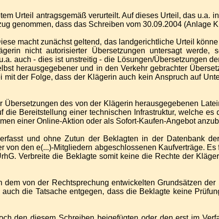
 Urteil antragsgemäß verurteilt. Auf dieses Urteil, das u.a. in 
ezug genommen, dass das Schreiben vom 30.09.2004 (Anlage K13
 Diese macht zunächst geltend, das landgerichtliche Urteil kön
lägerin nicht autorisierter Übersetzungen untersagt werde,
 auch - dies ist unstreitig - die Lösungen/Übersetzungen der 
selbst herausgegebener und in den Verkehr gebrachter Überset
 mit der Folge, dass der Klägerin auch kein Anspruch auf Unte
er Übersetzungen des von der Klägerin herausgegebenen Latein
 die Bereitstellung einer technischen Infrastruktur, welche es
men einer Online-Aktion oder als Sofort-Kaufen-Angebot anzub
verfasst und ohne Zutun der Beklagten in der Datenbank der
 der von den e(...)-Mitgliedern abgeschlossenen Kaufverträge. E
UrhG. Verbreite die Beklagte somit keine die Rechte der Kläg
h dem von der Rechtsprechung entwickelten Grundsätzen der S
 auch die Tatsache entgegen, dass die Beklagte keine Prüfung
och den diesem Schreiben beigefügten oder den erst im Verfa