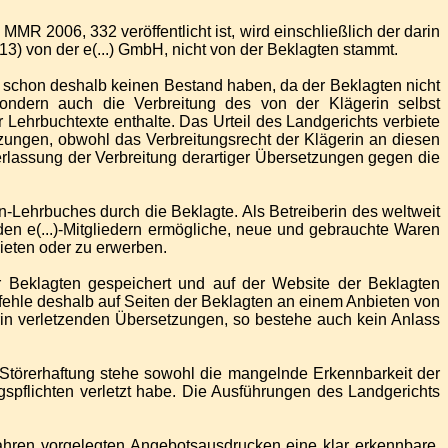
MMR 2006, 332 veröffentlicht ist, wird einschließlich der darin
) von der e(...) GmbH, nicht von der Beklagten stammt.
ne schon deshalb keinen Bestand haben, da der Beklagten nicht
 sondern auch die Verbreitung des von der Klägerin selbst
Lehrbuchtexte enthalte. Das Urteil des Landgerichts verbiete
zungen, obwohl das Verbreitungsrecht der Klägerin an diesen
rlassung der Verbreitung derartiger Übersetzungen gegen die
-Lehrbuches durch die Beklagte. Als Betreiberin des weltweit
 den e(...)-Mitgliedern ermögliche, neue und gebrauchte Waren
ieten oder zu erwerben.
 Beklagten gespeichert und auf der Website der Beklagten
s fehle deshalb auf Seiten der Beklagten an einem Anbieten von
erin verletzenden Übersetzungen, so bestehe auch kein Anlass
törerhaftung stehe sowohl die mangelnde Erkennbarkeit der
spflichten verletzt habe. Die Ausführungen des Landgerichts
hren vorgelegten Angebotsausdrucken eine klar erkennbare,