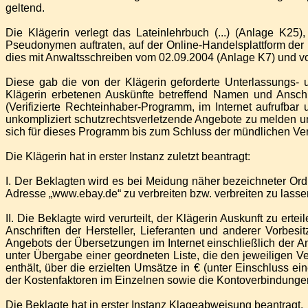
geltend.
Die Klägerin verlegt das Lateinlehrbuch (...) (Anlage K25
Pseudonymen auftraten, auf der Online-Handelsplattform de
dies mit Anwaltsschreiben vom 02.09.2004 (Anlage K7) und 
Diese gab die von der Klägerin geforderte Unterlassungs- u
Klägerin erbetenen Auskünfte betreffend Namen und Anschri
(Verifizierte Rechteinhaber-Programm, im Internet aufrufbar
unkompliziert schutzrechtsverletzende Angebote zu melden 
sich für dieses Programm bis zum Schluss der mündlichen Ve
Die Klägerin hat in erster Instanz zuletzt beantragt:
I. Der Beklagten wird es bei Meidung näher bezeichneter Ord
Adresse „www.ebay.de“ zu verbreiten bzw. verbreiten zu lasse
II. Die Beklagte wird verurteilt, der Klägerin Auskunft zu 
Anschriften der Hersteller, Lieferanten und anderer Vorbe
Angebots der Übersetzungen im Internet einschließlich der An
unter Übergabe einer geordneten Liste, die den jeweiligen V
enthält, über die erzielten Umsätze in € (unter Einschluss 
der Kostenfaktoren im Einzelnen sowie die Kontoverbindungen
Die Beklagte hat in erster Instanz Klageabweisung beantragt.