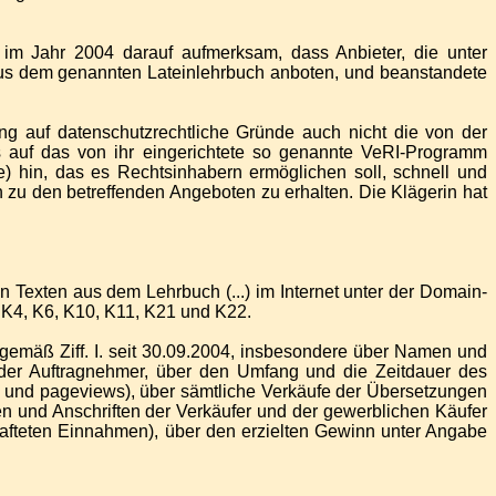
e im Jahr 2004 darauf aufmerksam, dass Anbieter, die unter
aus dem genannten Lateinlehrbuch anboten, und beanstandete
ung auf datenschutzrechtliche Gründe auch nicht die von der
gs auf das von ihr eingerichtete so genannte VeRI-Programm
de) hin, das es Rechtsinhabern ermöglichen soll, schnell und
u den betreffenden Angeboten zu erhalten. Die Klägerin hat
 Texten aus dem Lehrbuch (...) im Internet unter der Domain-
, K4, K6, K10, K11, K21 und K22.
 gemäß Ziff. I. seit 30.09.2004, insbesondere über Namen und
/oder Auftragnehmer, über den Umfang und die Zeitdauer des
its und pageviews), über sämtliche Verkäufe der Übersetzungen
en und Anschriften der Verkäufer und der gewerblichen Käufer
chafteten Einnahmen), über den erzielten Gewinn unter Angabe