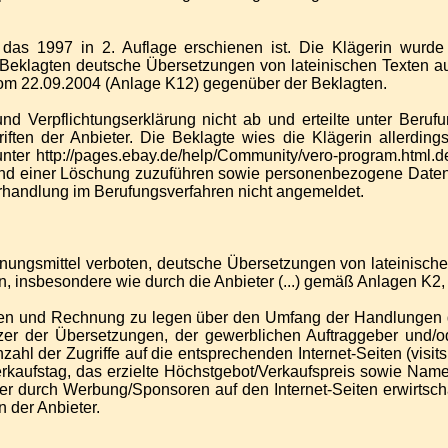
), das 1997 in 2. Auflage erschienen ist. Die Klägerin wurd
r Beklagten deutsche Übersetzungen von lateinischen Texten 
vom 22.09.2004 (Anlage K12) gegenüber der Beklagten.
nd Verpflichtungserklärung nicht ab und erteilte unter Beruf
ften der Anbieter. Die Beklagte wies die Klägerin allerdin
 unter http://pages.ebay.de/help/Community/vero-program.html.
und einer Löschung zuzuführen sowie personenbezogene Daten z
rhandlung im Berufungsverfahren nicht angemeldet.
nungsmittel verboten, deutsche Übersetzungen von lateinischen
n, insbesondere wie durch die Anbieter (...) gemäß Anlagen K2
erteilen und Rechnung zu legen über den Umfang der Handlungen
sitzer der Übersetzungen, der gewerblichen Auftraggeber und
zahl der Zugriffe auf die entsprechenden Internet-Seiten (vis
erkaufstag, das erzielte Höchstgebot/Verkaufspreis sowie Nam
einer durch Werbung/Sponsoren auf den Internet-Seiten erwirts
 der Anbieter.