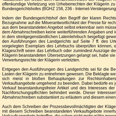
offenkundige Verletzung von Urheberrechten der Klägerin zu
Bundesgerichtshofes (BGHZ 158, 236 - Internet-Versteigerun
Indem der Bundesgerichtshof den Begriff der klaren Recht
Bezugnahme auf die Mitverantwortlichkeit der Presse für rech
aus dem beanstandeten Angebot selbst erkennbar sein müsse
dem Abmahnschreiben keine weiterführenden Angaben und in
in dem streitgegenständlichen Lateinlehrbuch beigefügt ge
den Ausführungen des Landgerichts auf Seite 7 ff. des Ur
vorgelegten Exemplars des Lehrbuchs überprüfen können, ob
Klageschrift seien das Lehrbuch oder zumindest Auszüge der
Klägerin beanstandeten Übersetzungen gelangt sei, habe sie 
Verwertungsrechte der Klägerin verletzten.
Entgegen den Ausführungen des Landgerichts sei für die Be
Lasten der Klägerin zu entnehmen gewesen. Die Beklagte wer
sich meist in bloßen Behauptungen zur Rechtsinhaber
Verkaufsangebote umgehend zu beenden. Dabei bedürfe es je
Verkauf beanstandungsfreier Artikel und des Interesses der
Nachforschungspflichten behindert werde. Dieser Interes
Abmahnschreiben substantiiert zu erläutern und diesem eine
Auch dem Schreiben der Prozessbevollmächtigten der Kläger
mit diesem Schreiben beanstandeten Verkaufsgebote innerh
Verkaufsangebote betroffen, die schon nicht mehr gültig gew