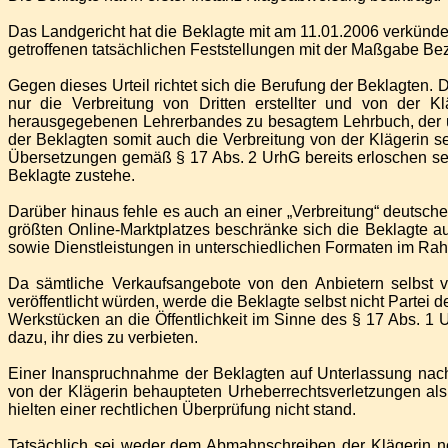
Das Landgericht hat die Beklagte mit am 11.01.2006 verkündetem
getroffenen tatsächlichen Feststellungen mit der Maßgabe B
Gegen dieses Urteil richtet sich die Berufung der Beklagten.
nur die Verbreitung von Dritten erstellter und von der K
herausgegebenen Lehrerbandes zu besagtem Lehrbuch, der u.a.
der Beklagten somit auch die Verbreitung von der Klägerin 
Übersetzungen gemäß § 17 Abs. 2 UrhG bereits erloschen sei
Beklagte zustehe.
Darüber hinaus fehle es auch an einer „Verbreitung“ deutsch
größten Online-Marktplatzes beschränke sich die Beklagte auf
sowie Dienstleistungen in unterschiedlichen Formaten im Rah
Da sämtliche Verkaufsangebote von den Anbietern selbst 
veröffentlicht würden, werde die Beklagte selbst nicht Partei
Werkstücken an die Öffentlichkeit im Sinne des § 17 Abs. 1 
dazu, ihr dies zu verbieten.
Einer Inanspruchnahme der Beklagten auf Unterlassung nac
von der Klägerin behaupteten Urheberrechtsverletzungen als
hielten einer rechtlichen Überprüfung nicht stand.
Tatsächlich sei weder dem Abmahnschreiben der Klägerin n