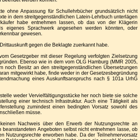
te ohne Anpassung für Schullehrbücher grundsätzlich nicht
te in dem streitgegenständlichen Latein-Lehrbuch unterlägen
käufer habe entnehmen lassen, ob das von der Klägerin
t als eigenes Sprachwerk angesehen werden könnten, oder
 erkennbar gewesen.
 Drittauskunft gegen die Beklagte zuerkannt habe.
 vom Gesetzgeber mit dieser Regelung verfolgten Zielsetzung
u begründen. Ebenso wie in dem vom OLG Hamburg (MMR 2005,
tum noch Besitz an den streitgegenständlichen Übersetzungen
 daran mitgewirkt habe, finde weder in der Gesetzesbegründung
eltendmachung eines Auskunftsanspruchs nach § 101a UrhG
telle weder Vervielfältigungsstücke her noch biete sie solche
ellung einer technisch Infrastruktur. Auch eine Tätigkeit als
ilfenstellung zumindest einen bedingten Vorsatz sowohl des
inschließen müsse.
n keinen Nachweis über den Erwerb der Nutzungsrechte an
n beanstandeten Angeboten selbst nicht entnehmen lasse, ob
chen Nutzungsrechte erworben habe. Da der Teilnehmervorsatz