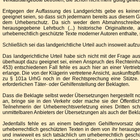
Entgegen der Auffassung des Landgerichts gebe es keinen 
geeignet seien, so dass sich jedermann bereits aus diesem 
dem Urheberschutz. Da sich weder dem Abmahnschreiben
herausgegebene Lehrbuch (...) historische Originaltexte
urheberrechtlich geschützte Texte moderner Autoren enthalte, 
Schließlich sei das landgerichtliche Urteil auch insoweit auf
Das landgerichtliche Urteil habe sich nicht mit der Frage 
überhaupt dazu geeignet sei, einen Anspruch des Rechtein
453) entschiedenen Fall fehle es auch hier an einer Vertri
erlange. Die von der Klägerin vertretene Ansicht, auskunftsp
zu § 101a UrhG noch in der Rechtsprechung eine Stütze.
erforderlichen Täter- oder Gehilfenstellung der Beklagten.
Dass die Beklagte selbst weder Übersetzungen hergestellt noc
an, bringe sie in den Verkehr oder mache sie der Öffentlichk
Teilnehmerin der Urheberrechtsverletzung eines Dritten sc
unmittelbaren Anbieters der Übersetzungen als auch der Bekl
Jedenfalls fehle es an einem bedingten Gehilfenvorsatz 
urheberrechtlich geschützten Texten in dem von ihr heraus
und inwieweit es sich tatsächlich um urheberrechtlich gesc