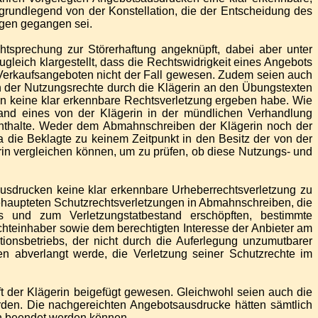
grundlegend von der Konstellation, die der Entscheidung des
ngen gegangen sei.
tsprechung zur Störerhaftung angeknüpft, dabei aber unter
gleich klargestellt, dass die Rechtswidrigkeit eines Angebots
Verkaufsangeboten nicht der Fall gewesen. Zudem seien auch
der Nutzungsrechte durch die Klägerin an den Übungstexten
n keine klar erkennbare Rechtsverletzung ergeben habe. Wie
hand eines von der Klägerin in der mündlichen Verhandlung
 enthalte. Weder dem Abmahnschreiben der Klägerin noch der
 die Beklagte zu keinem Zeitpunkt in den Besitz der von der
rin vergleichen können, um zu prüfen, ob diese Nutzungs- und
usdrucken keine klar erkennbare Urheberrechtsverletzung zu
ehaupteten Schutzrechtsverletzungen in Abmahnschreiben, die
und zum Verletzungstatbestand erschöpften, bestimmte
teinhaber sowie dem berechtigten Interesse der Anbieter am
tionsbetriebs, der nicht durch die Auferlegung unzumutbarer
 abverlangt werde, die Verletzung seiner Schutzrechte im
 der Klägerin beigefügt gewesen. Gleichwohl seien auch die
den. Die nachgereichten Angebotsausdrucke hätten sämtlich
en beendet werden können.