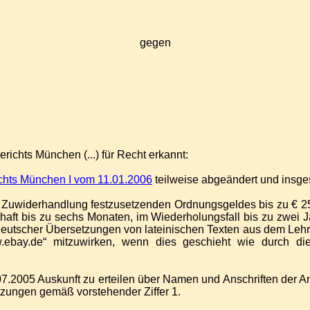
gegen
erichts München (...) für Recht erkannt:
ichts München I vom 11.01.2006
teilweise abgeändert und insges
r Zuwiderhandlung festzusetzenden Ordnungsgeldes bis zu € 250
shaft bis zu sechs Monaten, im Wiederholungsfall bis zu zwei J
 deutscher Übersetzungen von lateinischen Texten aus dem Leh
.ebay.de“ mitzuwirken, wenn dies geschieht wie durch di
 12.07.2005 Auskunft zu erteilen über Namen und Anschriften der
zungen gemäß vorstehender Ziffer 1.