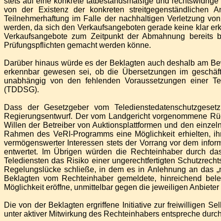
stets auf eine konkrete tatbestandsmäßige und rechtswidrig
von der Existenz der konkreten streitgegenständlichen 
Teilnehmerhaftung im Falle der nachhaltigen Verletzung vo
werden, da sich den Verkaufsangeboten gerade keine klar e
Verkaufsangebote zum Zeitpunkt der Abmahnung bereits be
Prüfungspflichten gemacht werden könne.
Darüber hinaus würde es der Beklagten auch deshalb am Bew
erkennbar gewesen sei, ob die Übersetzungen im geschäft
unabhängig von den fehlenden Voraussetzungen einer Tei
(TDDSG).
Dass der Gesetzgeber vom Teledienstedatenschutzgeset
Regierungsentwurf. Der vom Landgericht vorgenommene Rückg
Willen der Betreiber von Auktionsplattformen und den einzel
Rahmen des VeRI-Programms eine Möglichkeit erhielten, ih
vermögenswerter Interessen stets der Vorrang vor dem infor
entwertet. Im Übrigen würden die Rechteinhaber durch da
Telediensten das Risiko einer ungerechtfertigten Schutzre
Regelungslücke schließe, in dem es in Anlehnung an das „no
Beklagten vom Rechteinhaber gemeldete, hinreichend bel
Möglichkeit eröffne, unmittelbar gegen die jeweiligen Anbiete
Die von der Beklagten ergriffene Initiative zur freiwillige
unter aktiver Mitwirkung des Rechteinhabers entspreche du