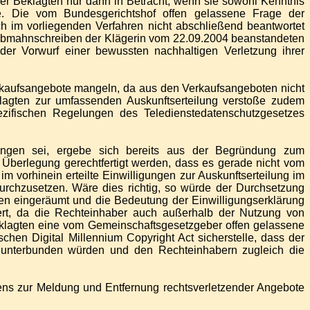
er Beklagten nur dann in Betracht, wenn sie sowohl Kenntnis
te. Die vom Bundesgerichtshof offen gelassene Frage der
h im vorliegenden Verfahren nicht abschließend beantwortet
 Abmahnschreiben der Klägerin vom 22.09.2004 beanstandeten
r Vorwurf einer bewussten nachhaltigen Verletzung ihrer
rkaufsangebote mangeln, da aus den Verkaufsangeboten nicht
lagten zur umfassenden Auskunftserteilung verstoße zudem
zifischen Regelungen des Teledienstedatenschutzgesetzes
angen sei, ergebe sich bereits aus der Begründung zum
Überlegung gerechtfertigt werden, dass es gerade nicht vom
 vorhinein erteilte Einwilligungen zur Auskunftserteilung im
rchzusetzen. Wäre dies richtig, so würde der Durchsetzung
ten eingeräumt und die Bedeutung der Einwilligungserklärung
ert, da die Rechteinhaber auch außerhalb der Nutzung von
eklagten eine vom Gemeinschaftsgesetzgeber offen gelassene
hen Digital Millennium Copyright Act sicherstelle, dass der
 unterbunden würden und den Rechteinhabern zugleich die
hrens zur Meldung und Entfernung rechtsverletzender Angebote