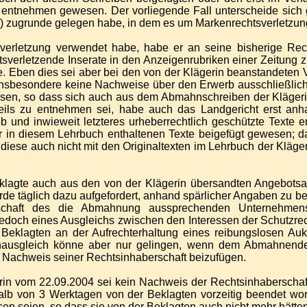
 entnehmen gewesen. Der vorliegende Fall unterscheide sich 
g) zugrunde gelegen habe, in dem es um Markenrechtsverletzu
sverletzung verwendet habe, habe er an seine bisherige Rech
tsverletzende Inserate in den Anzeigenrubriken einer Zeitung zu
. Eben dies sei aber bei den von der Klägerin beanstandeten 
sbesondere keine Nachweise über den Erwerb ausschließlich 
wesen, so dass sich auch aus dem Abmahnschreiben der Klägeri
teils zu entnehmen sei, habe auch das Landgericht erst an
 und inwieweit letzteres urheberrechtlich geschützte Texte
 in diesem Lehrbuch enthaltenen Texte beigefügt gewesen; da
diese auch nicht mit den Originaltexten im Lehrbuch der Kläge
klagte auch aus den von der Klägerin übersandten Angebotsa
de täglich dazu aufgefordert, anhand spärlicher Angaben zu b
schaft des die Abmahnung aussprechenden Unternehmens 
doch eines Ausgleichs zwischen den Interessen der Schutzrech
 Beklagten an der Aufrechterhaltung eines reibungslosen Auk
senausgleich könne aber nur gelingen, wenn dem Abmahnenden
n Nachweis seiner Rechtsinhaberschaft beizufügen.
in vom 22.09.2004 sei kein Nachweis der Rechtsinhaberschaft
alb von 3 Werktagen von der Beklagten vorzeitig beendet wor
esen seien, so dass sie von der Beklagten auch nicht mehr hätt