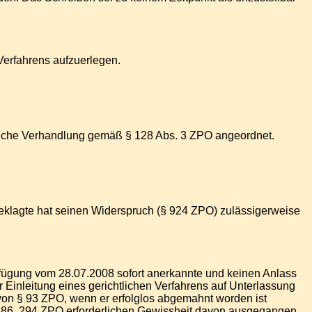
Verfahrens aufzuerlegen.
dliche Verhandlung gemäß § 128 Abs. 3 ZPO angeordnet.
Beklagte hat seinen Widerspruch (§ 924 ZPO) zulässigerweise
rfügung vom 28.07.2008 sofort anerkannte und keinen Anlass
 Einleitung eines gerichtlichen Verfahrens auf Unterlassung
on § 93 ZPO, wenn er erfolglos abgemahnt worden ist
ch §286, 294 ZPO erforderlichen Gewissheit davon ausgegangen