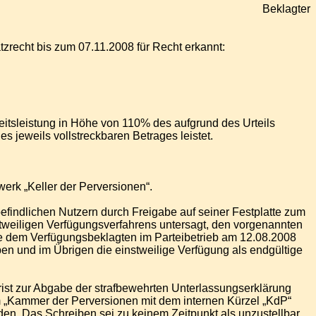
Beklagter
zrecht bis zum 07.11.2008 für Recht erkannt:
heitsleistung in Höhe von 110% des aufgrund des Urteils
 jeweils vollstreckbaren Betrages leistet.
erk „Keller der Perversionen“.
indlichen Nutzern durch Freigabe auf seiner Festplatte zum
eiligen Verfügungsverfahrens untersagt, den vorgenannten
de dem Verfügungsbeklagten im Parteibetrieb am 12.08.2008
en und im Übrigen die einstweilige Verfügung als endgültige
rist zur Abgabe der strafbewehrten Unterlassungserklärung
 „Kammer der Perversionen mit dem internen Kürzel „KdP“
n. Das Schreiben sei zu keinem Zeitpunkt als unzustellbar