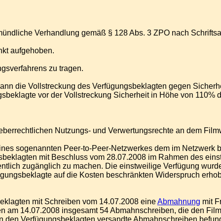
 mündliche Verhandlung gemäß § 128 Abs. 3 ZPO nach Schriftsat
nkt aufgehoben.
ngsverfahrens zu tragen.
te kann die Vollstreckung des Verfügungsbeklagten gegen Sicher
beklagte vor der Vollstreckung Sicherheit in Höhe von 110% des
heberrechtlichen Nutzungs- und Verwertungsrechte an dem Filmw
nes sogenannten Peer-to-Peer-Netzwerkes dem im Netzwerk bef
eklagten mit Beschluss vom 28.07.2008 im Rahmen des einstw
entlich zugänglich zu machen. Die einstweilige Verfügung wur
rfügungsbeklagte auf die Kosten beschränkten Widerspruch erhob
beklagten mit Schreiben vom 14.07.2008 eine
Abmahnung
mit F
ten am 14.07.2008 insgesamt 54 Abmahnschreiben, die den Film
 an den Verfügungsbeklagten versandte Abmahnschreiben befunde