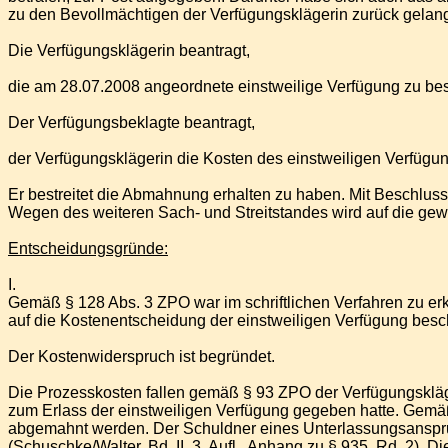
zu den Bevollmächtigen der Verfügungsklägerin zurück gelang
Die Verfügungsklägerin beantragt,
die am 28.07.2008 angeordnete einstweilige Verfügung zu bes
Der Verfügungsbeklagte beantragt,
der Verfügungsklägerin die Kosten des einstweiligen Verfügu
Er bestreitet die Abmahnung erhalten zu haben. Mit Beschlu
Wegen des weiteren Sach- und Streitstandes wird auf die ge
Entscheidungsgründe:
I.
Gemäß § 128 Abs. 3 ZPO war im schriftlichen Verfahren zu er
auf die Kostenentscheidung der einstweiligen Verfügung besc
Der Kostenwiderspruch ist begründet.
Die Prozesskosten fallen gemäß § 93 ZPO der Verfügungskläge
zum Erlass der einstweiligen Verfügung gegeben hatte. Gemäß 
abgemahnt werden. Der Schuldner eines Unterlassungsanspru
(Schuschke/Walter, Bd. II, 3. Aufl., Anhang zu § 935, Rd. 2).