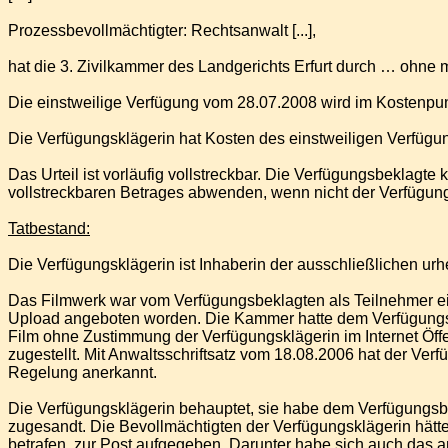
Prozessbevollmächtigter: Rechtsanwalt [...],
hat die 3. Zivilkammer des Landgerichts Erfurt durch … ohne
Die einstweilige Verfügung vom 28.07.2008 wird im Kostenpu
Die Verfügungsklägerin hat Kosten des einstweiligen Verfügu
Das Urteil ist vorläufig vollstreckbar. Die Verfügungsbeklag
vollstreckbaren Betrages abwenden, wenn nicht der Verfügungs
Tatbestand:
Die Verfügungsklägerin ist Inhaberin der ausschließlichen ur
Das Filmwerk war vom Verfügungsbeklagten als Teilnehmer ei
Upload angeboten worden. Die Kammer hatte dem Verfügungsb
Film ohne Zustimmung der Verfügungsklägerin im Internet Öff
zugestellt. Mit Anwaltsschriftsatz vom 18.08.2006 hat der Ve
Regelung anerkannt.
Die Verfügungsklägerin behauptet, sie habe dem Verfügungs
zugesandt. Die Bevollmächtigten der Verfügungsklägerin hät
betrafen, zur Post aufgegeben. Darunter habe sich auch das