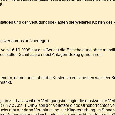
t.
tätigen und der Verfügungsbeklagten die weiteren Kosten des 
ngsverfahrens aufzuerlegen.
ss vom 16.10.2008 hat das Gericht die Entscheidung ohne mün
wechselten Schriftsätze nebst Anlagen Bezug genommen.
kennen, da nur noch über die Kosten zu entscheiden war. Der 
hränkt.
rin zur Last, weil der Verfügungsbeklagte die einstweilige Ve
§ 97 a Abs. 1 UrhG soll der Verletzer eines Urheberrechtes vor
chs gibt nur dann Veranlassung zur Klageerhebung im Sinne v
 Diese Voraussetzung ist nicht erfüllt. Es kann nicht mit der na