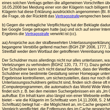
eines solchen Vertrags gelten die allgemeinen Vorschriften üb
16.05.2008 bei Meidung einer von der Klägerin nach billige
Klägerin hat diese Erklärung ausdrücklich angenommen (Bl. 8
die Frage, ob der Rücktritt das
Vertragsstrafe
versprechen beeinf
b) Gegen die vertragliche Verpflichtung hat der Beklagte da
bei Google Sorge getragen hatte (aa) und sich auf seiner In
Ergebnis die
Vertragsstrafe
verwirkt ist (cc).
aa) Ansprüche aus der strafbewehrten Unterlassungserklärun
begangene Verstöße geltend machen (BGH ZIP 2006, 1777, 177
Streitfall weder dem Wortlaut der getroffenen Vereinbarung
Der Schuldner muss allerdings nicht nur alles unterlassen, was
Verletzungen zu verhindern (BGHZ 120, 73, 77 f.). Dazu gehört
Der Schuldner kann sich nicht darauf berufen, dass der Wettb
Schuldner eine bestimmte Gestaltung seiner Homepage unter
Ergebnisse kontrollieren, um sicherzustellen, dass nur noch
Unterlassungsschuldners gelöscht sind, finden sich diese o
(Computerprogrammen, die automatisch das World Wide Web d
findet sich z. B. bei den meisten Suchergebnissen ein als „Im 
aufrufbar. Ein Inhalt kann also längst von einer Webseite e
bietet – wie die Klägerin im Schriftsatz vom 14.11.2008, S. 2
Schriftsatz) belegt hat – die Möglichkeit an, im Cache gespe
Vergleich verpflichtet, die Entfernung des im Cache gespeicher