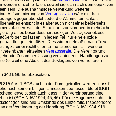
ehr werden einzelne Taten, soweit sie sich nach dem objektiven
ndeln sein. Die ausnahmslose Verwirkung weiterer
e einer Aufsummierung von
Vertragsstrafen
wäre mit dem
äubigers gegenübersteht oder die Wahrscheinlichkeit
gemeinen entspricht es aber auch nicht einer beiderseits
ammenzufassen, weil der Schuldner von vornherein mehrfache
egierung eines besonders hartnäckigen Vertragsverletzers
töße folgen zu lassen, in jedem Fall nur eine einzige
olgehandlungen einbüßen. Dies wird regelmäßig nach Treu
ung zu einer rechtlichen Einheit sprechen. Ein weiterer
er vereinbarten einzelnen
Vertragsstrafe
. Die Vereinbarung
itergehende Zusammenfassung verschiedener Handlungen zu
rstöße, weil eine Absicht des Beklagten, von vorneherein
äß § 343 BGB herabzusetzen.
 315 Abs. 1 BGB auch in der Form getroffen werden, dass für
öhe nach seinem billigen Ermessen überlassen bleibt (BGH
hend, erweist sich auch, dass in der Vereinbarung eine
ehen ist (BGH NJW 1994, 45, 46). Für die Angemessenheit der
sichtigen sind alle Umstände des Einzelfalls, insbesondere
ers an der Verhinderung der Handlung (BGH NJW 1984, 919,