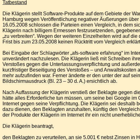
Tatbestand
Die Klägerin stellt Software-Produkte auf dem Gebiete der Wa
Hamburg wegen Veröffentlichung negativer Äußerungen über d
16.05.2008 schlossen die Parteien einen Vergleich, in dem si
Klägerin nach billigem Ermessen festzusetzenden, gegebenen
„zu verbreiten“. Wegen der weiteren Einzelheiten wird auf die 
Frist bis zum 23.05.2008 keinen Rücktritt vom Vergleich erklärt
Bei Eingabe der Schlagwörter „afs-software erfahrung“ im Int
unverändert nachzulesen. Die Klägerin ließ mit Schreiben ih
Verstoßes gegen die Unterlassungsverpflichtung und außerde
kurzfristiger Beseitigung des Verstoßes – und Anwaltskosten a
mehr aufzufinden war. Ferner änderte er den unter der auf s
Bildschirmausdruck (Bl. 23 – 30 d. A.) ersichtlich ab.
Nach Auffassung der Klägerin verstieß der Beklagte gegen d
hätte alles Erforderliche tun müssen, um seine bei Google im 
Internet gegen seine Verpflichtung. Die Klägerin sei deshalb
dazu dienen, den Beklagten anzuhalten, künftig den Verglei
der Produkte der Klägerin im Internet ihr ein nicht unerheblic
Die Klägerin beantragt,
den Beklagten zu verurteilen, an sie 5.001 € nebst Zinsen in