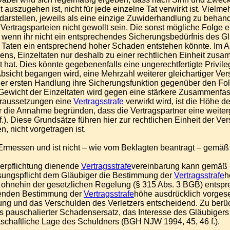
auszugehen ist, nicht für jede einzelne Tat verwirkt ist. Vielm
t darstellen, jeweils als eine einzige Zuwiderhandlung zu beha
n Vertragsparteien nicht gewollt sein. Die sonst mögliche Folg
 wenn ihr nicht ein entsprechendes Sicherungsbedürfnis des Gl
Taten ein entsprechend hoher Schaden entstehen könnte. Im All
ens, Einzeltaten nur deshalb zu einer rechtlichen Einheit zus
 hat. Dies könnte gegebenenfalls eine ungerechtfertigte Privil
bsicht begangen wird, eine Mehrzahl weiterer gleichartiger Vers
der ersten Handlung ihre Sicherungsfunktion gegenüber den F
s Gewicht der Einzeltaten wird gegen eine stärkere Zusammenfass
Voraussetzungen eine
Vertragsstrafe
verwirkt wird, ist die Höhe d
er die Annahme begründen, dass die Vertragspartner eine we
.). Diese Grundsätze führen hier zur rechtlichen Einheit der Ve
, nicht vorgetragen ist.
gem Ermessen und ist nicht – wie vom Beklagten beantragt – gem
verpflichtung dienende
Vertragsstrafe
vereinbarung kann gemäß §
ssungspflicht dem Gläubiger die Bestimmung der
Vertragsstrafe
h
hnehin der gesetzlichen Regelung (§ 315 Abs. 3 BGB) entsprec
hmenden Bestimmung der
Vertragsstrafe
höhe ausdrücklich vorges
g und das Verschulden des Verletzers entscheidend. Zu berück
 als pauschalierter Schadensersatz, das Interesse des Gläubig
rtschaftliche Lage des Schuldners (BGH NJW 1994, 45, 46 f.).