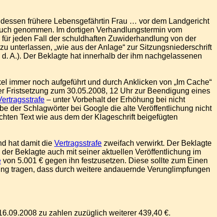
d dessen frühere Lebensgefährtin Frau … vor dem Landgericht
pruch genommen. Im dortigen Verhandlungstermin vom
r für jeden Fall der schuldhaften Zuwiderhandlung von der
zu unterlassen, „wie aus der Anlage“ zur Sitzungsniederschrift
2 d. A.). Der Beklagte hat innerhalb der ihm nachgelassenen
ikel immer noch aufgeführt und durch Anklicken von „Im Cache“
er Fristsetzung zum 30.05.2008, 12 Uhr zur Beendigung eines
Vertragsstrafe
– unter Vorbehalt der Erhöhung bei nicht
be der Schlagwörter bei Google die alte Veröffentlichung nicht
hten Text wie aus dem der Klageschrift beigefügten
nd hat damit die
Vertragsstrafe
zweifach verwirkt. Der Beklagte
der Beklagte auch mit seiner aktuellen Veröffentlichung im
e
von 5.001 € gegen ihn festzusetzen. Diese sollte zum Einen
nung tragen, dass durch weitere andauernde Verunglimpfungen
16.09.2008 zu zahlen zuzüglich weiterer 439,40 €.