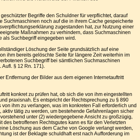
chützter Begriffe den Schuldner für verpflichtet, darauf
die Suchmaschinen noch auf die in ihrem Cache gespeicherte
sverpflichtungserklärung zugestanden hat, zur Nutzung einer
rch geeignete Maßnahmen zu verhindern, dass Suchmaschinen
 als Suchbegriff eingegeben wird.
lständiger Löschung der Seite grundsätzlich auf eine
ihm bereits gelöschte Seite für längere Zeit weiterhin im
m verbotenen Suchbegriff bei sämtlichen Suchmaschinen
ufl. § 12 Rn. 171).
 Entfernung der Bilder aus dem eigenen Internetauftritt
itt konkret zu prüfen hat, ob sich die von ihm eingestellten
 und praxisnah. Es entspricht der Rechtsprechung zu § 890
s von ihm zu verlangen, was im konkreten Fall erforderlich und
et, aktiv tätig zu werden, um bestehende Gefahrenlagen sicher
 vorstehend unter (2) wiedergegebene Ansicht zu großzügig,
 des betroffenen Rechtsgutes kann es für den Verletzten
t eine Löschung aus dem Cache von Google verlangt werden,
tung ist der Beklagte schuldhaft erst nach Aufforderung im