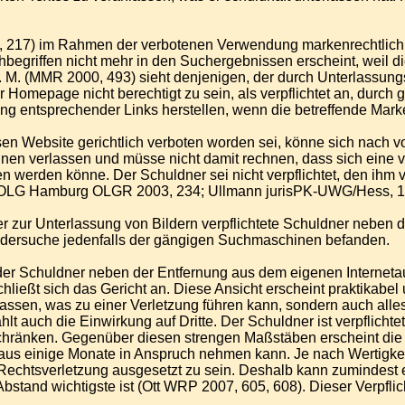
217) im Rahmen der verbotenen Verwendung markenrechtlich ges
hbegriffen nicht mehr in den Suchergebnissen erscheint, weil 
a. M. (MMR 2000, 493) sieht denjenigen, der durch Unterlassung
r Homepage nicht berechtigt zu sein, als verpflichtet an, du
g entsprechender Links herstellen, wenn die betreffende Marke
 Website gerichtlich verboten worden sei, könne sich nach vol
 verlassen und müsse nicht damit rechnen, dass sich eine von 
fen werden könne. Der Schuldner sei nicht verpflichtet, den ih
LG Hamburg OLGR 2003, 234; Ullmann jurisPK-UWG/Hess, 1. A
ur Unterlassung von Bildern verpflichtete Schuldner neben der
 Bildersuche jedenfalls der gängigen Suchmaschinen befanden.
er Schuldner neben der Entfernung aus dem eigenen Internetauftr
ließt sich das Gericht an. Diese Ansicht erscheint praktikabel
lassen, was zu einer Verletzung führen kann, sondern auch alle
lt auch die Einwirkung auf Dritte. Der Schuldner ist verpflicht
eschränken. Gegenüber diesen strengen Maßstäben erscheint die
us einige Monate in Anspruch nehmen kann. Je nach Wertigkeit
r Rechtsverletzung ausgesetzt zu sein. Deshalb kann zumindes
tand wichtigste ist (Ott WRP 2007, 605, 608). Dieser Verpflich