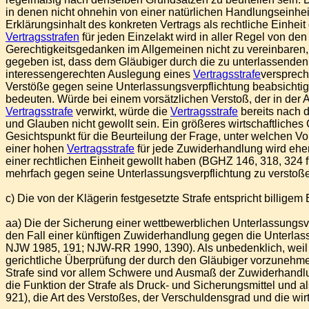
in denen nicht ohnehin von einer natürlichen Handlungseinheit 
Erklärungsinhalt des konkreten Vertrags als rechtliche Einhei
Vertragsstrafen
für jeden Einzelakt wird in aller Regel von de
Gerechtigkeitsgedanken im Allgemeinen nicht zu vereinbaren,
gegeben ist, dass dem Gläubiger durch die zu unterlassenden 
interessengerechten Auslegung eines
Vertragsstrafe
versprech
Verstöße gegen seine Unterlassungsverpflichtung beabsichtigt
bedeuten. Würde bei einem vorsätzlichen Verstoß, der in der A
Vertragsstrafe
verwirkt, würde die
Vertragsstrafe
bereits nach 
und Glauben nicht gewollt sein. Ein größeres wirtschaftliche
Gesichtspunkt für die Beurteilung der Frage, unter welchen 
einer hohen
Vertragsstrafe
für jede Zuwiderhandlung wird eh
einer rechtlichen Einheit gewollt haben (BGHZ 146, 318, 324 ff
mehrfach gegen seine Unterlassungsverpflichtung zu verstoßen
c) Die von der Klägerin festgesetzte Strafe entspricht billi
aa) Die der Sicherung einer wettbewerblichen Unterlassungs
den Fall einer künftigen Zuwiderhandlung gegen die Unterla
NJW 1985, 191; NJW-RR 1990, 1390). Als unbedenklich, weil o
gerichtliche Überprüfung der durch den Gläubiger vorzune
Strafe sind vor allem Schwere und Ausmaß der Zuwiderhandlun
die Funktion der Strafe als Druck- und Sicherungsmittel und
921), die Art des Verstoßes, der Verschuldensgrad und die wi