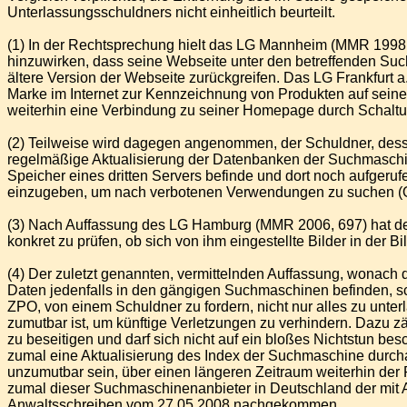
Unterlassungsschuldners nicht einheitlich beurteilt.
(1) In der Rechtsprechung hielt das LG Mannheim (MMR 1998, 
hinzuwirken, dass seine Webseite unter den betreffenden Suc
ältere Version der Webseite zurückgreifen. Das LG Frankfurt 
Marke im Internet zur Kennzeichnung von Produkten auf seine
weiterhin eine Verbindung zu seiner Homepage durch Schaltun
(2) Teilweise wird dagegen angenommen, der Schuldner, dessen
regelmäßige Aktualisierung der Datenbanken der Suchmaschinen
Speicher eines dritten Servers befinde und dort noch aufgeru
einzugeben, um nach verbotenen Verwendungen zu suchen (O
(3) Nach Auffassung des LG Hamburg (MMR 2006, 697) hat der z
konkret zu prüfen, ob sich von ihm eingestellte Bilder in der
(4) Der zuletzt genannten, vermittelnden Auffassung, wonach d
Daten jedenfalls in den gängigen Suchmaschinen befinden, sch
ZPO, von einem Schuldner zu fordern, nicht nur alles zu unter
zumutbar ist, um künftige Verletzungen zu verhindern. Dazu zäh
zu beseitigen und darf sich nicht auf ein bloßes Nichtstun b
zumal eine Aktualisierung des Index der Suchmaschine durcha
unzumutbar sein, über einen längeren Zeitraum weiterhin de
zumal dieser Suchmaschinenanbieter in Deutschland der mit Abs
Anwaltsschreiben vom 27.05.2008 nachgekommen.