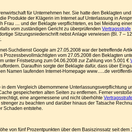
renwirtschaft für Unternehmen her. Sie hatte den Beklagten un
ie Produkte der Klägerin im Internet auf Unterlassung in Ans
ch Frau … und der Beklagte verpflichteten, es bei Meidung eine
falls vom zuständigen Gericht zu überprüfenden
Vertragsstrafe
dortige Sitzungsniederschrift nebst Anlage verwiesen (Bl. 7 – 1
.
ernet-Suchdienst Google am 27.05.2008 war der betreffende Art
res Prozessbevollmächtigten vom 27.05.2008 den Beklagten unt
m unter Fristsetzung zum 04.06.2008 zur Zahlung von 5.001 €
uffordern. Daraufhin sorgte der Beklagte dafür, dass über Einga
einen Namen laufenden Internet-Homepage www…..de veröffentlic
ie in dem Vergleich übernommene Unterlassungsverpflichtung u
Cache gespeicherten alten Seiten zu entfernen. Ferner verstoße 
 berechtigt, eine angemessene und nicht überhöhte
Vertragsstraf
ch strenger zu beachten und darüber hinaus der Tatsache Rech
her Schaden entstehe.
 Höhe von fünf Prozentpunkten über dem Basiszinssatz seit dem 