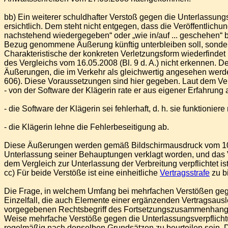
bb) Ein weiterer schuldhafter Verstoß gegen die Unterlassun
ersichtlich. Dem steht nicht entgegen, dass die Veröffentlic
nachstehend wiedergegeben“ oder „wie in/auf ... geschehen“ b
Bezug genommene Äußerung künftig unterbleiben soll, sondern
Charakteristische der konkreten Verletzungsform wiederfind
des Vergleichs vom 16.05.2008 (Bl. 9 d. A.) nicht erkennen. 
Äußerungen, die im Verkehr als gleichwertig angesehen werd
606). Diese Voraussetzungen sind hier gegeben. Laut dem Vergl
- von der Software der Klägerin rate er aus eigener Erfahrung 
- die Software der Klägerin sei fehlerhaft, d. h. sie funktioniere
- die Klägerin lehne die Fehlerbeseitigung ab.
Diese Äußerungen werden gemäß Bildschirmausdruck vom 10.06.2
Unterlassung seiner Behauptungen verklagt worden, und das Ve
dem Vergleich zur Unterlassung der Verbreitung verpflichtet is
cc) Für beide Verstöße ist eine einheitliche
Vertragsstrafe
zu b
Die Frage, in welchem Umfang bei mehrfachen Verstößen geg
Einzelfall, die auch Elemente einer ergänzenden Vertragsausl
vorgegebenen Rechtsbegriff des Fortsetzungszusammenhangs 
Weise mehrfache Verstöße gegen die Unterlassungsverpflicht
regelmäßig nach denselben Grundsätzen zu beurteilen sein. 