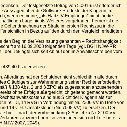
edenken. Der festgesetzte Betrag von 5.001 € ist erforderlich
ve Aussagen über die Software-Produkte der Klägerin im
ch, wenn er meine, „als Hartz IV-Empfänger“ nicht für die
haftlichen Lage nichts Weiteres vorgetragen. Ferner ist die
e Geltendmachung der Strafe im ersten Rechtszug in die
fensichtlich in Bezug auf den durch den Vergleich erledigten
für den Beginn der Verzinsung genannten – Rechtshängigkeit
schrift am 16.09.2008 folgenden Tage (vgl. BGH NJW-RR
eil der Beklagte sich seit Ablauf der im Anwaltsschreiben vom
n 439,40 € zu ersetzen.
 Allerdings hat der Schuldner nicht schlechthin alle durch
t des Gläubigers zur Wahrnehmung seiner Rechte erforderlich
emäß § 138 Abs. 2 und 3 ZPO als zugestanden anzusehenden
ereits ohne Erfolg außergerichtlich geltend gemacht worden.
echtsanwaltskosten sind aus Sicht der Klägerin als zur
ach §§ 13, 14 RVG in Verbindung mit Nr. 2300 VV in Höhe von
und 19 v. H. Umsatzsteuer (Nr. 7008 VV) zu ersetzen. Der
wie hier – nach der Vorbemerkung 3 Abs. 4 zu Nr. 3100 VV
rfahrens anzurechnen, so vermindert sich nicht die bereits
GH NJW 2007, 2049).