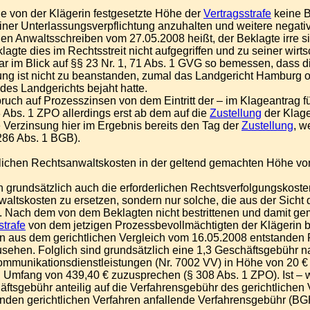
e von der Klägerin festgesetzte Höhe der
Vertragsstrafe
keine B
ner Unterlassungsverpflichtung anzuhalten und weitere negati
chen Anwaltsschreiben vom 27.05.2008 heißt, der Beklagte irre si
te dies im Rechtsstreit nicht aufgegriffen und zu seiner wirtsc
 im Blick auf §§ 23 Nr. 1, 71 Abs. 1 GVG so bemessen, dass di
ung ist nicht zu beanstanden, zumal das Landgericht Hamburg of
des Landgerichts bejaht hatte.
ruch auf Prozesszinsen von dem Eintritt der – im Klageantrag 
 Abs. 1 ZPO allerdings erst ab dem auf die
Zustellung
der Klage
 Verzinsung hier im Ergebnis bereits den Tag der
Zustellung
, w
 286 Abs. 1 BGB).
htlichen Rechtsanwaltskosten in der geltend gemachten Höhe vo
grundsätzlich auch die erforderlichen Rechtsverfolgungskosten.
waltskosten zu ersetzen, sondern nur solche, die aus der Sich
 Nach dem von dem Beklagten nicht bestrittenen und damit g
strafe
von dem jetzigen Prozessbevollmächtigten der Klägerin b
 aus dem gerichtlichen Vergleich vom 16.05.2008 entstanden R
ehen. Folglich sind grundsätzlich eine 1,3 Geschäftsgebühr n
kommunikationsdienstleistungen (Nr. 7002 VV) in Höhe von 20 € 
n Umfang von 439,40 € zuzusprechen (§ 308 Abs. 1 ZPO). Ist – 
ebühr anteilig auf die Verfahrensgebühr des gerichtlichen Ve
nden gerichtlichen Verfahren anfallende Verfahrensgebühr (B