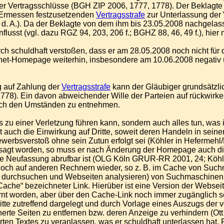
er Vertragsschlüsse (BGH ZIP 2006, 1777, 1778). Der Beklagte v
m Ermessen festzusetzenden
Vertragsstrafe
zur Unterlassung der V
 d. A.). Da der Beklagte von dem ihm bis 23.05.2008 nachgelas
lusst (vgl. dazu RGZ 94, 203, 206 f.; BGHZ 88, 46, 49 f.), hier n
durch schuldhaft verstoßen, dass er am 28.05.2008 noch nicht f
ternet-Homepage weiterhin, insbesondere am 10.06.2008 negativ
g auf Zahlung der
Vertragsstrafe
kann der Gläubiger grundsätzlic
8). Ein davon abweichender Wille der Parteien auf rückwirke
 noch den Umständen zu entnehmen.
 zu einer Verletzung führen kann, sondern auch alles tun, was i
 auch die Einwirkung auf Dritte, soweit deren Handeln in seinem
ewerbsverstoß ohne sein Zutun erfolgt sei (Köhler in Hefermehl
sagt worden, so muss er nach Änderung der Homepage auch die
 die Neufassung abrufbar ist (OLG Köln GRUR-RR 2001, 24; Köhl
ft noch auf anderen Rechnern wieder, so z. B. im Cache von S
urchsuchen und Webseiten analysieren) von Suchmaschinen au
Cache“ bezeichneter Link. Hierüber ist eine Version der Webseit
ntfernt worden, aber über den Cache-Link noch immer zugänglic
 Mitte zutreffend dargelegt und durch Vorlage eines Auszugs de
icherte Seiten zu entfernen bzw. deren Anzeige zu verhindern (
ten Textes zu veranlassen, was er schuldhaft unterlassen hat. F