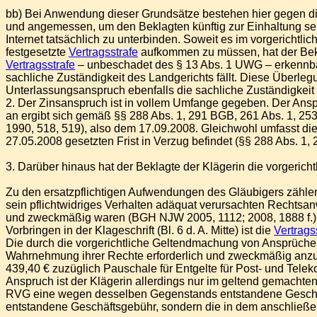
bb) Bei Anwendung dieser Grundsätze bestehen hier gegen di
und angemessen, um den Beklagten künftig zur Einhaltung sei
Internet tatsächlich zu unterbinden. Soweit es im vorgerichtli
festgesetzte
Vertragsstrafe
aufkommen zu müssen, hat der Beklag
Vertragsstrafe
– unbeschadet des § 13 Abs. 1 UWG – erkennbar
sachliche Zuständigkeit des Landgerichts fällt. Diese Überleg
Unterlassungsanspruch ebenfalls die sachliche Zuständigkeit 
2. Der Zinsanspruch ist in vollem Umfange gegeben. Der Ansp
an ergibt sich gemäß §§ 288 Abs. 1, 291 BGB, 261 Abs. 1, 253
1990, 518, 519), also dem 17.09.2008. Gleichwohl umfasst die
27.05.2008 gesetzten Frist in Verzug befindet (§§ 288 Abs. 1,
3. Darüber hinaus hat der Beklagte der Klägerin die vorgeric
Zu den ersatzpflichtigen Aufwendungen des Gläubigers zählen 
sein pflichtwidriges Verhalten adäquat verursachten Rechtsan
und zweckmäßig waren (BGH NJW 2005, 1112; 2008, 1888 f.).
Vorbringen in der Klageschrift (Bl. 6 d. A. Mitte) ist die
Vertrags
Die durch die vorgerichtliche Geltendmachung von Ansprüchen
Wahrnehmung ihrer Rechte erforderlich und zweckmäßig anzus
439,40 € zuzüglich Pauschale für Entgelte für Post- und Tele
Anspruch ist der Klägerin allerdings nur im geltend gemachte
RVG eine wegen desselben Gegenstands entstandene Geschäftsg
entstandene Geschäftsgebühr, sondern die in dem anschließe