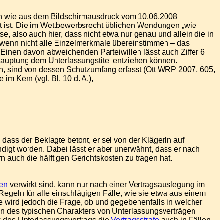
ich wie aus dem Bildschirmausdruck vom 10.06.2008
rt ist. Die im Wettbewerbsrecht üblichen Wendungen „wie
 also auch hier, dass nicht etwa nur genau und allein die in
h wenn nicht alle Einzelmerkmale übereinstimmen – das
inen davon abweichenden Parteiwillen lässt auch Ziffer 6
ehauptung dem Unterlassungstitel entziehen können.
n, sind von dessen Schutzumfang erfasst (Ott WRP 2007, 605,
m Kern (vgl. Bl. 10 d. A.),
ass der Beklagte betont, er sei von der Klägerin auf
digt worden. Dabei lässt er aber unerwähnt, dass er nach
n auch die hälftigen Gerichtskosten zu tragen hat.
fen
verwirkt sind, kann nur nach einer Vertragsauslegung im
egeln für alle einschlägigen Fälle, wie sie etwa aus einem
wird jedoch die Frage, ob und gegebenenfalls in welcher
n des typischen Charakters von Unterlassungsverträgen
k des Unterlassungsvertrags die
Vertragsstrafe
auch in Fällen,