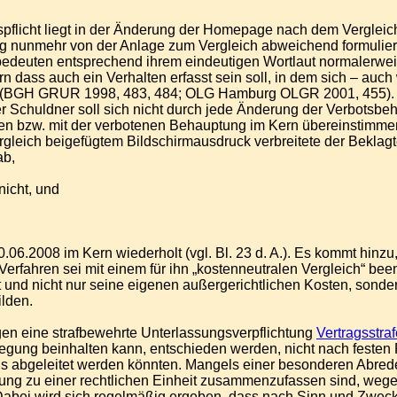
gspflicht liegt in der Änderung der Homepage nach dem Vergle
hung nunmehr von der Anlage zum Vergleich abweichend formulie
edeuten entsprechend ihrem eindeutigen Wortlaut normalerweise,
 dass auch ein Verhalten erfasst sein soll, in dem sich – auc
et (BGH GRUR 1998, 483, 484; OLG Hamburg OLGR 2001, 455). E
Der Schuldner soll sich nicht durch jede Änderung der Verbotsb
en bzw. mit der verbotenen Behauptung im Kern übereinstimme
eich beigefügtem Bildschirmausdruck verbreitete der Beklagte i
ab,
 nicht, und
008 im Kern wiederholt (vgl. Bl. 23 d. A.). Es kommt hinzu, d
rfahren sei mit einem für ihn „kostenneutralen Vergleich“ been
t und nicht nur seine eigenen außergerichtlichen Kosten, sonder
ilden.
en eine strafbewehrte Unterlassungsverpflichtung
Vertragsstra
egung beinhalten kann, entschieden werden, nicht nach festen R
abgeleitet werden könnten. Mangels einer besonderen Abrede 
ung zu einer rechtlichen Einheit zusammenzufassen sind, wege
Dabei wird sich regelmäßig ergeben, dass nach Sinn und Zwec