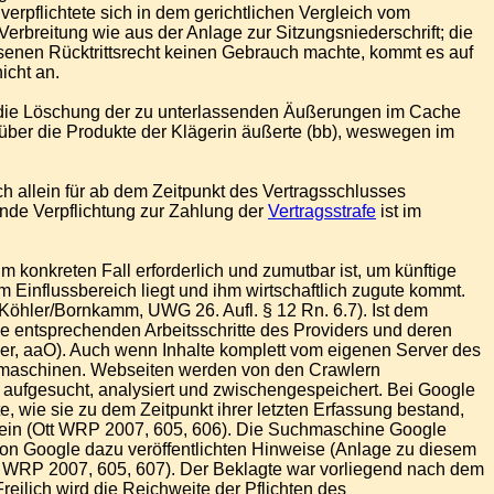
erpflichtete sich in dem gerichtlichen Vergleich vom
erbreitung wie aus der Anlage zur Sitzungsniederschrift; die
senen Rücktrittsrecht keinen Gebrauch machte, kommt es auf
icht an.
ür die Löschung der zu unterlassenden Äußerungen im Cache
 über die Produkte der Klägerin äußerte (bb), weswegen im
h allein für ab dem Zeitpunkt des Vertragsschlusses
nde Verpflichtung zur Zahlung der
Vertragsstrafe
ist im
m konkreten Fall erforderlich und zumutbar ist, um künftige
 Einflussbereich liegt und ihm wirtschaftlich zugute kommt.
/Köhler/Bornkamm, UWG 26. Aufl. § 12 Rn. 6.7). Ist dem
 entsprechenden Arbeitsschritte des Providers und deren
er, aaO). Auch wenn Inhalte komplett vom eigenen Server des
uchmaschinen. Webseiten werden von den Crawlern
fgesucht, analysiert und zwischengespeichert. Bei Google
e, wie sie zu dem Zeitpunkt ihrer letzten Erfassung bestand,
h sein (Ott WRP 2007, 605, 606). Die Suchmaschine Google
r von Google dazu veröffentlichten Hinweise (Anlage zu diesem
Ott WRP 2007, 605, 607). Der Beklagte war vorliegend nach dem
reilich wird die Reichweite der Pflichten des