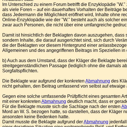
Im Unterschied zu einem Forum betrifft die Enzyklopädie "W.
als viele Foren – auf ein dauerhaftes Vorhalten der Beiträge 
dass Jedermann die Möglichkeit eröffnet wird, Inhalte ohne re
Online-Enzyklopädie wie der "W." besteht auch als solcher ein
zwar auch Personen, die nicht über eine umfangreiche gedruc
Damit ist hinsichtlich der Beklagten davon auszugehen, dass sie 
sondern Inhalte, die darauf ausgerichtet sind, sich durch Ver
die der Beklagten vor diesem Hintergrund einer anlassbezogene
Allgemeinen und des angegriffenen Beitrags im Speziellen in da
b) Auch aus dem Umstand, dass der Kläger die Beklagte berei
streitgegenständlichen Passage (lediglich ohne die damals abg
Sorgfaltspflichten.
Die Beklagte war aufgrund der konkreten
Abmahnung
des Klä
nicht gehalten, den Beitrag umfassend von selbst auf etwaige
Gegen eine solche umfassende Prüfpflicht eines gesamten Arti
mit einer konkreten
Abmahnung
deutlich macht, dass er gerad
Für die Beklagte musste sich die Sachlage nach der ersten
Ab
Mord an W. S. bezogen hatte, so darstellen, dass der Kläger
ansonsten keine Bedenken hatte.
Damit musste die Beklagte aufgrund der
Abmahnung
jedenfall
einer derartigen Situation eine weitergehende Prüf- und Entfe