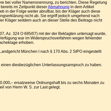
ere bei voller Namensnennung, zu berichten. Diese Regelung
bereits im Zeitpunkt dieser
Abmahnung
in dem Artikel
eb in der Folge weiter abrufbar, bis der Kläger auch diese
ngserklärung nicht ab. Sie ergriff jedoch umgehend nach
r Kläger seitdem auch an dieser Stelle des Beitrags nicht
7, Az. 324 O 695/07) mit der der Beklagten untersagt wurde,
ge Verfügung war im Widerspruchsverfahren wegen fehlender
sacheklage erhoben.
Landgericht München I nach § 170 Abs. 2 StPO eingestellt
 und einen diesbezüglichen Unterlassungsanspruch zu haben.
0.000,– ersatzweise Ordnungshaft bis zu sechs Monaten zu
l von Herrn W. S. zur Last gelegt.