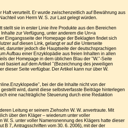
ft verurteilt. Er wurde zwischenzeitlich auf Bewährung aus
Nachteil von Herrn W. S. zur Last gelegt würden.
tt stellt sie in erster Linie ihre Produkte aus den Bereichen
e Inhalte zur Verfügung, unter anderem die Un<a
der Eingangsseite der Homepage der Beklagten findet sich
utzer auf diesen Link, gelangt er auf die Unterseite
indet, darunter jedoch die Hauptseite der deutschsprachigen
zum Aufbau einer Enzyklopädie aus freien Inhalten in allen
eils der Homepage in dem üblichen Blau der "W."-Seite
kel basiert auf dem Artikel "(Bezeichnung des jeweiligen
er dieser Seite verfügbar. Der Artikel kann nur über W.
ine.Enzyklopedie", bei der die Inhalte nicht von der
 gestellt wird, damit diese selbstverfasste Beiträge hinterlegen
 noch eine nachträgliche Steuerung durch eine Redaktion
 deren Leitung er seinem Ziehsohn W. W. anvertraute. Mit
glich über den Kläger – wiederum unter voller
an W. S. unter voller Namensnennung des Klägers hatte dieser
B 7, Antragsschriften vom 30. 6. 2006), mit der der