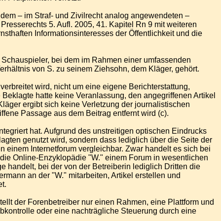
n dem – im Straf- und Zivilrecht analog angewendeten –
esserechts 5. Aufl. 2005, 41. Kapitel Rn 9 mit weiteren
thaften Informationsinteresses der Öffentlichkeit und die
ten Schauspieler, bei dem im Rahmen einer umfassenden
erhältnis von S. zu seinem Ziehsohn, dem Kläger, gehört.
verbreitet wird, nicht um eine eigene Berichterstattung,
e Beklagte hatte keine Veranlassung, den angegriffenen Artikel
läger ergibt sich keine Verletzung der journalistischen
ffene Passage aus dem Beitrag entfernt wird (c).
ntegriert hat. Aufgrund des unstreitigen optischen Eindrucks
agten genutzt wird, sondern dass lediglich über die Seite der
n einem Internetforum vergleichbar. Zwar handelt es sich bei
st die Online-Enzyklopädie "W." einem Forum in wesentlichen
 handelt, bei der von der Betreiberin lediglich Dritten die
rmann an der "W." mitarbeiten, Artikel erstellen und
t.
tellt der Forenbetreiber nur einen Rahmen, eine Plattform und
abkontrolle oder eine nachträgliche Steuerung durch eine