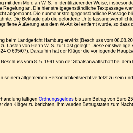
 mit dem Mord an W. S. in identifizierender Weise, insbesond
e Regelung an. Die hier streitgegenständliche Textpassage war 
 nicht abgemahnt. Die nunmehr streitgegenständliche Passage bli
nte. Die Beklagte gab die geforderte Unterlassungsverpflichtu
iffene Äußerung aus dem W.-Artikel entfernt wurde, so dass de
ung beim Landgericht Hamburg erwirkt (Beschluss vom 08.08.200
n zu Lasten von Herrn W. S. zur Last gelegt." Diese einstweili
 324 O 695/07). Daraufhin hat der Kläger die vorliegende Haupt
 Beschluss vom 8. 5. 1991 von der Staatsanwaltschaft bei dem 
ng in seinem allgemeinen Persönlichkeitsrecht verletzt zu sein
rhandlung fälligen
Ordnungsgeldes
bis zum Betrag von Euro 25
r den Kläger zu berichten, ihm würden Betrugstaten zum Nachtei