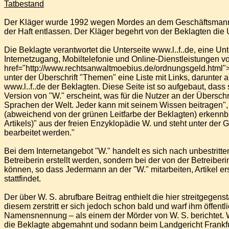
Tatbestand
Der Kläger wurde 1992 wegen Mordes an dem Geschäftsmann W
der Haft entlassen. Der Kläger begehrt von der Beklagten die 
Die Beklagte verantwortet die Unterseite www.l..f..de, eine Unter
Internetzugang, Mobiltelefonie und Online-Dienstleistungen vo
href="http://www.rechtsanwaltmoebius.de/ordnungsgeld.html">O
unter der Überschrift "Themen" eine Liste mit Links, darunter a
www.l..f..de der Beklagten. Diese Seite ist so aufgebaut, dass
Version von "W." erscheint, was für die Nutzer an der Übersch
Sprachen der Welt. Jeder kann mit seinem Wissen beitragen",
(abweichend von der grünen Leitfarbe der Beklagten) erkennbar
Artikels)" aus der freien Enzyklopädie W. und steht unter der G
bearbeitet werden."
Bei dem Internetangebot "W." handelt es sich nach unbestritte
Betreiberin erstellt werden, sondern bei der von der Betreiberi
können, so dass Jedermann an der "W." mitarbeiten, Artikel e
stattfindet.
Der über W. S. abrufbare Beitrag enthielt die hier streitgegens
diesem zerstritt er sich jedoch schon bald und warf ihm öffent
Namensnennung – als einem der Mörder von W. S. berichtet. W
die Beklagte abgemahnt und sodann beim Landgericht Frankfurt