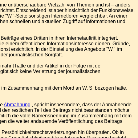
 eine unüberschaubare Vielzahl von Themen und ist – anders
ichtet. Entscheidend ist aber hinsichtlich der Funktionsweise,
e "W."-Seite sonstigen Internetforen vergleichbar. An einer
chen schnellen und aktuellen Zugriff auf Informationen und
räge eines Dritten in ihren Internetauftritt integriert,
ie einem öffentlichen Informationsinteresse dienen. Gründe,
nst ersichtlich. In der Einstellung des Angebots "W." im
er journalistischen Sorgfalt.
hnt hatte und der Artikel in der Folge mit der
ibt sich keine Verletzung der journalistischen
ng im Zusammenhang mit dem Mord an W. S. bezogen hatte,
te
Abmahnung
, spricht insbesondere, dass der Abmahnende
 den restlichen Teil des Beitrags nicht beanstanden möchte.
 nämlich die volle Namensnennung im Zusammenhang mit dem
gen die weiter andauernde Veröffentlichung des Beitrags
 Persönlichkeitsrechtsverletzungen hin überprüfen. Ob in
gender" persönlichkeitsrechtsverletzender Passagen besteht