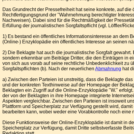
Das Grundrecht der Pressefreiheit hat seine konkrete, auf die
Rechtfertigungsgrund der "Wahrnehmung berechtigter Interess
Nachweisen). Dabei sind für die Rechtmäßigkeit der Pressetäti
Erfüllung der journalistischen Sorgfaltspflicht (vgl. Löffler/R
1) Es bestand ein öffentliches Informationsinteresse an dem 
(Online-) Enzyklopädie ein öffentliches Interesse an seinen
2) Die Beklagte hat auch die journalistische Sorgfalt gewahrt. 
sondern erkennbar um Beiträge Dritter, die den Einträgen in e
von sich aus vorab auf seine rechtliche Unbedenklichkeit zu ü
Sorgfaltspflichten (b). Nach der neuerlichen
Abmahnung
hat d
a) Zwischen den Parteien ist unstreitig, dass die Beklagte das
und der konkreten Texthinweise auf der Homepage der Beklagten
Beklagten ein Zugriff auf die Online-Enzyklopädie "W." erfolg
der von der Beklagten in ihre Homepage integrierte Internetse
Aspekten vergleichbar. Zwischen den Parteien ist insoweit unst
Plattform und Speicherplatz zur Verfügung gestellt wird, damit
bearbeiten kann, wobei weder eine Vorabkontrolle noch eine na
Diese Funktionsweise der Online-Enzyklopädie ist damit in de
Speicherplatz zur Verfügung, damit Dritte selbstverfasste Bei
Redaktion statt.