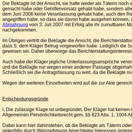
Die Beklagte ist der Ansicht, sie hafte weder als Täterin noch al
gemacht habe oder Gehilfenvorsatz gehabt habe, sondern allenf
dem Juni 2006 keine Veranlassung gehabt habe, auch den Rest 
angegriffen habe, so dass sie davon habe ausgehen können, d
Abmahnung
vom 3. Juli 2007 mit Erfolg alle ihr zumutbaren M
nachgekommen.
Im Übrigen vertritt die Beklagte die Ansicht, die Berichterstatt
dass S. dem Kläger Betrug vorgeworfen habe. Lediglich die Soz
gewesen sei. Daher überwiege das Berichterstattungsinteress
Auch habe der Kläger jegliche Unterlassungsansprüche verwir
und die Beklagte nur wegen einer anderen Passage abgemah
Schließlich sei die Antragsfassung zu weit, da die Beklagte ni
Wegen der weiteren Einzelheiten wird auf die zur Akte gereic
Entscheidungsgründe
I. Die zulässige Klage ist unbegründet. Der Kläger hat kein
Allgemeinen Persönlichkeitsrecht gem. §§ 823 Abs. 1, 1004 Abs
Dabei kann hier dahinstehen, ob die Beklagte als Täterin oder 
jedenfalls durch Wahrnehmung berechtigter Interessen (entspre