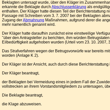
Beklagten untersagt wurde, über den Kläger im Zusammenhang
erkannte die Beklagte durch
Abschlusserklärung
als endgültig
enthalten. Der Kläger hatte diesen Teil der Berichterstattung
Passage mit Schreiben vom 3. 7. 2007 bei der Beklagten abmah
Zugang der
Abmahnung
Maßnahmen, aufgrund derer die angegr
mehr namentlich genannt wird.
Der Kläger hatte daraufhin zunächst eine einstweilige Verfüg
"über den Antragsteller zu berichten, ihm würden Betrugstate
Eilbedürftigkeit aufgehoben wurden (Urteil vom 23. 10. 2007,
Das Strafverfahren wegen der Betrugsvorwürfe war bereits mit
worden (Anlage K 2).
Der Kläger ist der Ansicht, auch durch diese Berichterstattu
Der Kläger beantragt,
der Beklagten bei Vermeidung eines in jedem Fall der Zuwide
vollstrecken an ihrem Vorstandsmitgliedern zu untersagen, übe
Die Beklagte beantragt,
die Klage abzuweisen.