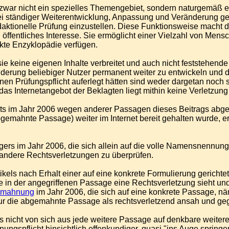
" zwar nicht ein spezielles Themengebiet, sondern naturgemäß
bei ständiger Weiterentwicklung, Anpassung und Veränderung ger
daktionelle Prüfung einzustellen. Diese Funktionsweise macht di
 öffentliches Interesse. Sie ermöglicht einer Vielzahl von Mens
kte Enzyklopädie verfügen.
keine eigenen Inhalte verbreitet und auch nicht feststehende Beit
änderung beliebiger Nutzer permanent weiter zu entwickeln und d
n Prüfungspflicht auferlegt hätten sind weder dargetan noch so
s Internetangebot der Beklagten liegt mithin keine Verletzung d
ts im Jahr 2006 wegen anderer Passagen dieses Beitrags abgema
emahnte Passage) weiter im Internet bereit gehalten wurde, erg
gers im Jahr 2006, die sich allein auf die volle Namensnennu
 andere Rechtsverletzungen zu überprüfen.
kels nach Erhalt einer auf eine konkrete Formulierung gerichte
e in der angegriffenen Passage eine Rechtsverletzung sieht und
mahnung
im Jahr 2006, die sich auf eine konkrete Passage,
 nur die abgemahnte Passage als rechtsverletzend ansah und ge
s nicht von sich aus jede weitere Passage auf denkbare weitere
rnungspflicht hinsichtlich offenkundiger, quasi "ins Auge sprin