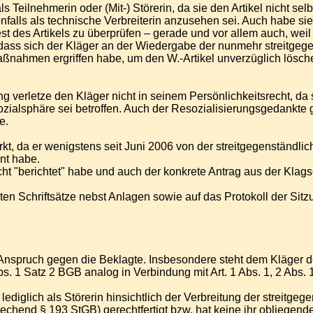
s Teilnehmerin oder (Mit-) Störerin, da sie den Artikel nicht selb
alls als technische Verbreiterin anzusehen sei. Auch habe sie k
des Artikels zu überprüfen – gerade und vor allem auch, weil 
ass sich der Kläger an der Wiedergabe der nunmehr streitgege
aßnahmen ergriffen habe, um den W.-Artikel unverzüglich lösche
ung verletze den Kläger nicht in seinem Persönlichkeitsrecht, da 
ialsphäre sei betroffen. Auch der Resozialisierungsgedankte gr
e.
kt, da er wenigstens seit Juni 2006 von der streitgegenständl
nt habe.
cht "berichtet" habe und auch der konkrete Antrag aus der Klagsc
hten Schriftsätze nebst Anlagen sowie auf das Protokoll der S
en Anspruch gegen die Beklagte. Insbesondere steht dem Kläger
. 1 Satz 2 BGB analog in Verbindung mit Art. 1 Abs. 1, 2 Abs. 
lediglich als Störerin hinsichtlich der Verbreitung der streitge
chend § 193 StGB) gerechtfertigt bzw. hat keine ihr obliegenden