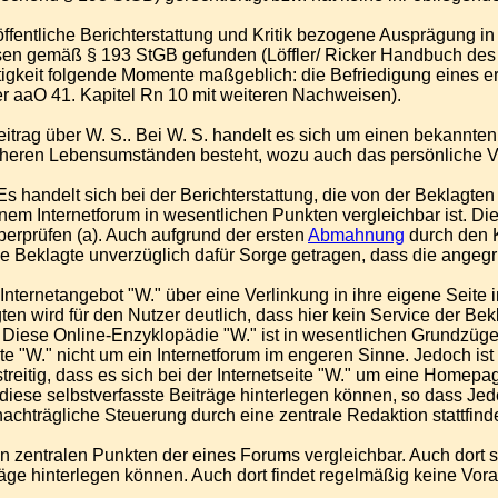
 öffentliche Berichterstattung und Kritik bezogene Ausprägung i
en gemäß § 193 StGB gefunden (Löffler/ Ricker Handbuch des Pr
gkeit folgende Momente maßgeblich: die Befriedigung eines erns
icker aaO 41. Kapitel Rn 10 mit weiteren Nachweisen).
Beitrag über W. S.. Bei W. S. handelt es sich um einen bekann
 näheren Lebensumständen besteht, wozu auch das persönliche V
Es handelt sich bei der Berichterstattung, die von der Beklagten 
inem Internetforum in wesentlichen Punkten vergleichbar ist. Di
berprüfen (a). Auch aufgrund der ersten
Abmahnung
durch den K
ie Beklagte unverzüglich dafür Sorge getragen, dass die angegri
 Internetangebot "W." über eine Verlinkung in ihre eigene Seite i
 wird für den Nutzer deutlich, dass hier kein Service der Bekl
t. Diese Online-Enzyklopädie "W." ist in wesentlichen Grundzüge
ite "W." nicht um ein Internetforum im engeren Sinne. Jedoch i
reitig, dass es sich bei der Internetseite "W." um eine Homepage
 diese selbstverfasste Beiträge hinterlegen können, so dass Jede
chträgliche Steuerung durch eine zentrale Redaktion stattfinde
n zentralen Punkten der eines Forums vergleichbar. Auch dort s
träge hinterlegen können. Auch dort findet regelmäßig keine Vor