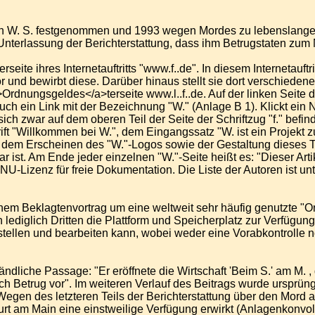
. S. festgenommen und 1993 wegen Mordes zu lebenslanger Ha
Unterlassung der Berichterstattung, dass ihm Betrugstaten zum 
seite ihres Internetauftritts "www.f..de". In diesem Internetauftri
r und bewirbt diese. Darüber hinaus stellt sie dort verschieden
rdnungsgeldes</a>terseite www.l..f..de. Auf der linken Seite 
uch ein Link mit der Bezeichnung "W." (Anlage B 1). Klickt ein N
 sich zwar auf dem oberen Teil der Seite der Schriftzug "f." bef
rift "Willkommen bei W.", dem Eingangssatz "W. ist ein Projekt 
 dem Erscheinen des "W."-Logos sowie der Gestaltung dieses T
 ist. Am Ende jeder einzelnen "W."-Seite heißt es: "Dieser Arti
NU-Lizenz für freie Dokumentation. Die Liste der Autoren ist unt
nem Beklagtenvortrag um eine weltweit sehr häufig genutzte "Onl
n lediglich Dritten die Plattform und Speicherplatz zur Verfügung
rstellen und bearbeiten kann, wobei weder eine Vorabkontrolle
tändliche Passage: "Er eröffnete die Wirtschaft 'Beim S.' am M.
,
lich Betrug vor". Im weiteren Verlauf des Beitrags wurde ursprün
egen des letzteren Teils der Berichterstattung über den Mord 
 am Main eine einstweilige Verfügung erwirkt (Anlagenkonvolut 